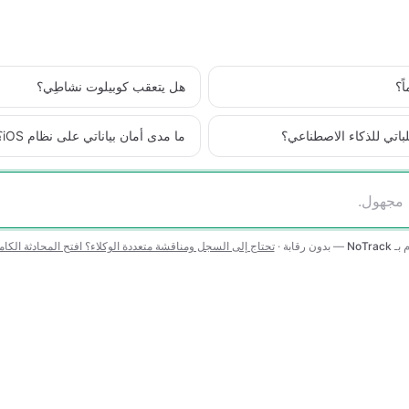
ً؟
هل يتعقب كوبيلوت نشاطِي؟
اتي للذكاء الاصطناعي؟
ما مدى أمان بياناتي على نظام iOS؟
 بـ
NoTrack
— بدون رقابة ·
تحتاج إلى السجل ومناقشة متعددة الوكلاء؟ افتح المحادثة الكام