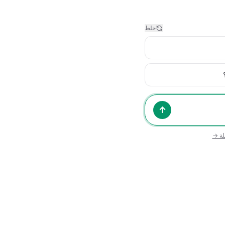
خلط
↑
لة →