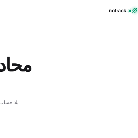
notrack
.ai
محاد