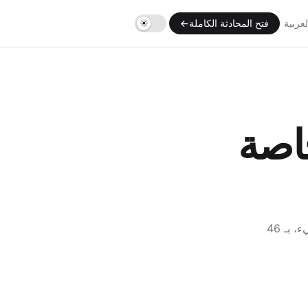
لعربية
فتح المحادثة الكاملة
→
اصة
بلا حساب، بلا تتبع — الذكاء الاصطناعي لا يحتفظ بأي ذكرى عنك. اسأل أي شيء، بـ 46