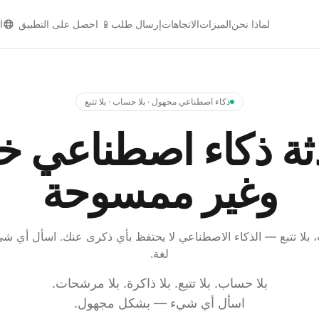
لماذا نحن
الميزات
الاتجاهات
إرسال طلب
📱
احصل على التطبيق
ا
ذكاء اصطناعي مجهول · بلا حساب · بلا تتبع
ثة ذكاء اصطناعي خ
وغير ممسوحة
لغة.
بلا حساب. بلا تتبع. بلا ذاكرة. بلا مرشحات.
اسأل أي شيء — بشكل مجهول.