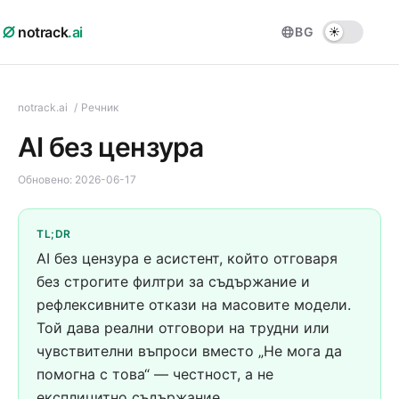
notrack
.ai
BG
notrack.ai
/
Речник
AI без цензура
Обновено:
2026-06-17
TL;DR
AI без цензура е асистент, който отговаря
без строгите филтри за съдържание и
рефлексивните откази на масовите модели.
Той дава реални отговори на трудни или
чувствителни въпроси вместо „Не мога да
помогна с това“ — честност, а не
експлицитно съдържание.