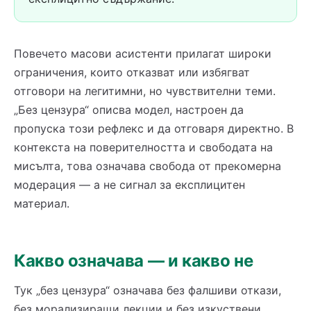
Повечето масови асистенти прилагат широки
ограничения, които отказват или избягват
отговори на легитимни, но чувствителни теми.
„Без цензура“ описва модел, настроен да
пропуска този рефлекс и да отговаря директно. В
контекста на поверителността и свободата на
мисълта, това означава свобода от прекомерна
модерация — а не сигнал за експлицитен
материал.
Какво означава — и какво не
Тук „без цензура“ означава без фалшиви откази,
без морализиращи лекции и без изкуствени