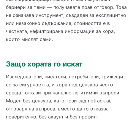
бариери за теми — получавате прав отговор. Това
не означава инструмент, създаден за експлицитно
или незаконно съдържание; стойността е в
честната, нефилтрирана информация за хора,
които мислят сами.
Защо хората го искат
Изследователи, писатели, потребители, грижещи
се за сигурността, и хора под цензура често
срещат откази при напълно легитимни въпроси.
Модел без цензура, като този зад notrack.ai,
отговаря на въпроса, вместо да го отказва —
поверително, без акаунт и без профил.