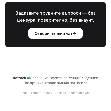
Задавайте трудните въпроси — без
цензура, поверително, без акаунт.
Отвори пълния чат
→
notrack
.ai
Сравнение
Научете се
Речник
Тенденции
Поддръжка
Отвори пълния чат
Начало
Legal
Terms
Privacy
Cookies
Acceptable Use