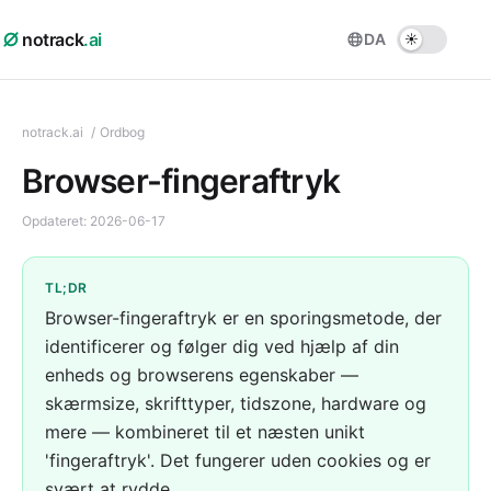
notrack
.ai
DA
notrack.ai
/
Ordbog
Browser-fingeraftryk
Opdateret:
2026-06-17
TL;DR
Browser-fingeraftryk er en sporingsmetode, der
identificerer og følger dig ved hjælp af din
enheds og browserens egenskaber —
skærmsize, skrifttyper, tidszone, hardware og
mere — kombineret til et næsten unikt
'fingeraftryk'. Det fungerer uden cookies og er
svært at rydde.