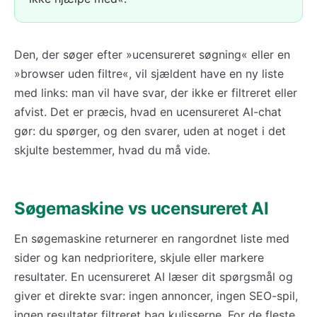
Den, der søger efter »ucensureret søgning« eller en
»browser uden filtre«, vil sjældent have en ny liste
med links: man vil have svar, der ikke er filtreret eller
afvist. Det er præcis, hvad en ucensureret AI-chat
gør: du spørger, og den svarer, uden at noget i det
skjulte bestemmer, hvad du må vide.
Søgemaskine vs ucensureret AI
En søgemaskine returnerer en rangordnet liste med
sider og kan nedprioritere, skjule eller markere
resultater. En ucensureret AI læser dit spørgsmål og
giver et direkte svar: ingen annoncer, ingen SEO-spil,
ingen resultater filtreret bag kulisserne. For de fleste