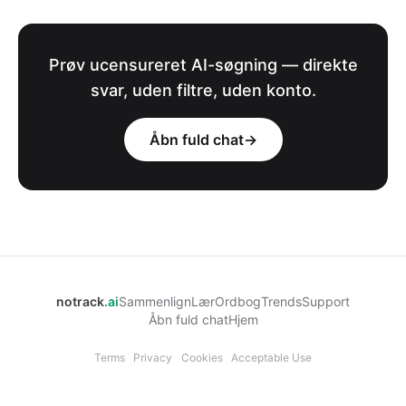
Prøv ucensureret AI-søgning — direkte
svar, uden filtre, uden konto.
Åbn fuld chat
→
notrack
.ai
Sammenlign
Lær
Ordbog
Trends
Support
Åbn fuld chat
Hjem
Terms
Privacy
Cookies
Acceptable Use