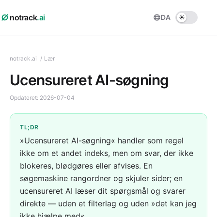
notrack
.ai
DA
notrack.ai
/
Lær
Ucensureret AI-søgning
Opdateret:
2026-07-04
TL;DR
»Ucensureret AI-søgning« handler som regel
ikke om et andet indeks, men om svar, der ikke
blokeres, blødgøres eller afvises. En
søgemaskine rangordner og skjuler sider; en
ucensureret AI læser dit spørgsmål og svarer
direkte — uden et filterlag og uden »det kan jeg
ikke hjælpe med«.