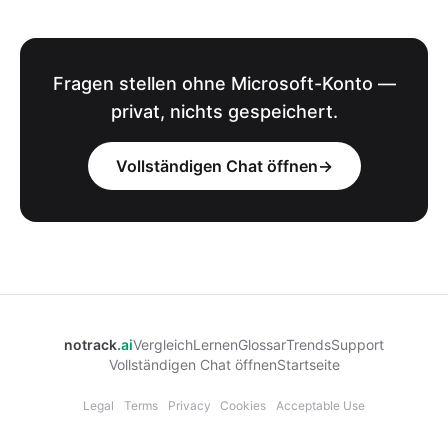
Fragen stellen ohne Microsoft-Konto —
privat, nichts gespeichert.
Vollständigen Chat öffnen
→
notrack
.ai
Vergleich
Lernen
Glossar
Trends
Support
Vollständigen Chat öffnen
Startseite
Legal
Terms
Privacy
Cookies
Acceptable Use