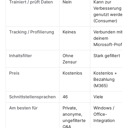
Trainiert / prüft Daten
Nein
Kann zur
Verbesserung
genutzt werden
(Consumer)
Tracking / Profilierung
Keines
Verbunden mit
deinem
Microsoft-Profil
Inhaltsfilter
Ohne
Stark gefiltert
Zensur
Preis
Kostenlos
Kostenlos +
Bezahlung
(M365)
Schnittstellensprachen
46
Viele
Am besten für
Private,
Windows /
anonyme,
Office-
ungefilterte
Integration
Q&A