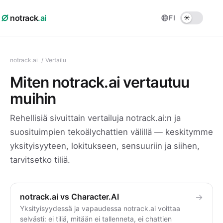
notrack
.ai
FI
notrack.ai
/
Vertailu
Miten notrack.ai vertautuu
muihin
Rehellisiä sivuittain vertailuja notrack.ai:n ja
suosituimpien tekoälychattien välillä — keskitymme
yksityisyyteen, lokitukseen, sensuuriin ja siihen,
tarvitsetko tiliä.
notrack.ai vs Character.AI
→
Yksityisyydessä ja vapaudessa notrack.ai voittaa
selvästi: ei tiliä, mitään ei tallenneta, ei chattien