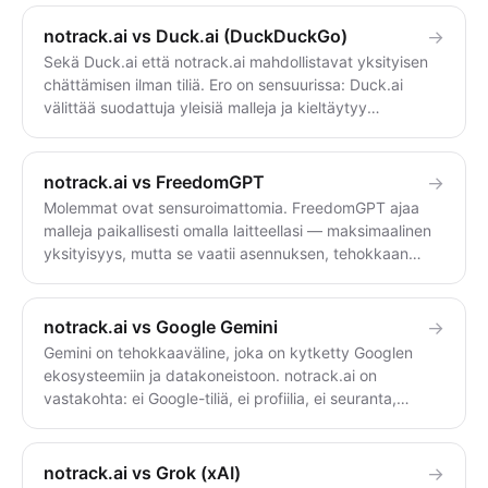
mitään, ei vaadi tilin luomista ja on sensuroimaton. Käytä
DeepSeekiä halvan suorituskyvyn vuoksi; käytä
notrack.ai vs Duck.ai (DuckDuckGo)
→
notrack.ai:ta, jos et halua keskustelujesi tallennettavan
Sekä Duck.ai että notrack.ai mahdollistavat yksityisen
ulkomaille tai suodatun.
chättämisen ilman tiliä. Ero on sensuurissa: Duck.ai
välittää suodattuja yleisiä malleja ja kieltäytyy
vastaamasta samalla tavalla kuin ne; notrack.ai käyttää
itsenäistä, sensuroimatonta mallia, joka vastaa suoraan.
Valitse Duck.ai, jos haluat tunnettuja malleja
notrack.ai vs FreedomGPT
→
yksityisyydellä; valitse notrack.ai, jos haluat
Molemmat ovat sensuroimattomia. FreedomGPT ajaa
sensuroimattomia, monikielisiä vastauksia.
malleja paikallisesti omalla laitteellasi — maksimaalinen
yksityisyys, mutta se vaatii asennuksen, tehokkaan
laitteiston ja asetukset. notrack.ai toimii selaimessa: ei
asennusta, ei tiliä, tilaton, 46 kieltä. Valitse FreedomGPT
täysin offline-käyttöön; valitse notrack.ai, jos haluat vain
notrack.ai vs Google Gemini
→
avata välilehden ja kysyä.
Gemini on tehokkaaväline, joka on kytketty Googlen
ekosysteemiin ja datakoneistoon. notrack.ai on
vastakohta: ei Google-tiliä, ei profiilia, ei seuranta,
sensuroimaton. Käytä Geminia Google-integraation ja
multimodaalisen tehon vuoksi; käytä notrack.ai, kun et
halua Googlen liittyvän kysymyksiisi.
notrack.ai vs Grok (xAI)
→