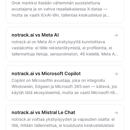
Grok markkoi itseään vähemmän suodatettuna
avustajana ja on vahva reaaliaikaisessa X-dataa —
mutta se vaatii X/xAI-tilin, tallentaa keskustelusi ja
käyttää alustan dataa koulutukseen. notrack.ai ei vaadi
tiliä, ei tallenna mitään ja on täysin sensuuriton. Käytä
Grokia reaaliaikaisiin, X-integroituihin vastauksiin; käytä
notrack.ai vs Meta AI
→
notrack.ai:ta anonyymiin, tilittömään ja
notrack.ai on Meta AI:n yksityisyyttä kunnioittava
suodattamattomaan keskusteluun.
vastakohta: ei tilille rekisteröitymistä, ei profilointia, ei
tallennettuja tietoja, sensuroimaton, 46 kielellä. Meta AI
toimii WhatsAppissa, Instagramissa, Messengernessä ja
Facebookissa, se on sidoksissa Meta-tunnukseesi — ja
joulukuusta 2025 lähtien se käyttää
notrack.ai vs Microsoft Copilot
→
tekoälykeskustelujasi mainosten kohdennukseen, eikä
Copilot on Microsoftin avustaja, joka on integroitu
täydellistä poistumismahdollisuutta ole EU:n ja
Windowsiin, Edgeen ja Microsoft 365:een — kätevä, jos
Yhdistyneen kuningaskunnan ulkopuolella. Käytä Meta
käytät tätä ekosysteemiä, mutta se vaatii Microsoft-tilin.
AI:ta nopeaan sovelluksen sisäiseen apuun; käytä
notrack.ai on tilittömä, tilatonta ja sensuroimatonta.
notrack.ai:ta, jos haluat pitää keskustelusi kokonaan
Käytä Copilotia Microsoft-integraatiota varten; käytä
poissa mainosprofiileista.
notrack.ai:ta yksityisiä, anonyymejä ja
notrack.ai vs Mistral Le Chat
→
suodattamattomia vastauksia varten.
notrack.ai voittaa yksityisyyden ja vapauden osalta: ei
tiliä, mitään tallennettua, ei koulutusta keskusteluistasi