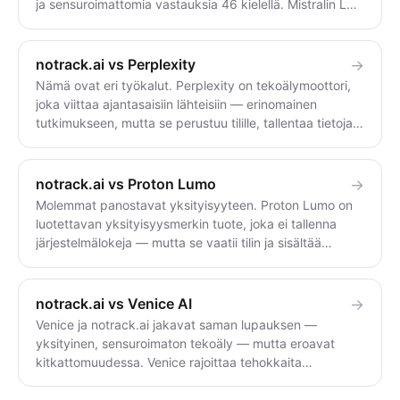
ja sensuroimattomia vastauksia 46 kielellä. Mistralin Le
Chat on kyvykäs eurooppalainen avustaja, jossa on
GDPR-oikeudet — mutta se vaatii tilin, kouluttaa
ilmaisversion keskusteluja oletuksena ja soveltaa
notrack.ai vs Perplexity
→
sisältörajoituksia. Valitse notrack.ai anonyymiin,
Nämä ovat eri työkalut. Perplexity on tekoälymoottori,
suodattamattomaan keskusteluun; valitse Le Chat vain,
joka viittaa ajantasaisiin lähteisiin — erinomainen
jos haluat nimenomaan sen EU-palvelimilla toimivan
tutkimukseen, mutta se perustuu tilille, tallentaa tietoja
sovelluksen ja ominaisuudet.
ja suodattaa sisältöä. notrack.ai on yksityinen, tilittömä
ja sensuroimaton keskustelu (ei hakukone). Käytä
Perplexityä sitaattien kera tapahtuvaan ajantasaiseen
notrack.ai vs Proton Lumo
→
tutkimukseen; käytä notrack.ai:ta yksityiseen,
Molemmat panostavat yksityisyyteen. Proton Lumo on
suodattamattomaan keskusteluun.
luotettavan yksityisyysmerkin tuote, joka ei tallenna
järjestelmälokeja — mutta se vaatii tilin ja sisältää
sisällön suodatuksen. notrack.ai ei vaadi tiliviiva, ei
tallenna mitään ja on sensuroimaton. Valitse Lumo, jos
haluat Protonin ekosysteemin ja merkkivakuuden;
notrack.ai vs Venice AI
→
valitse notrack.ai, jos haluat tilivapaan ja
Venice ja notrack.ai jakavat saman lupauksen —
suodattamattoman vastauksen.
yksityinen, sensuroimaton tekoäly — mutta eroavat
kitkattomuudessa. Venice rajoittaa tehokkaita
ominaisuuksia tilin (sähköposti + IP), 18 $/kk -tason ja
kryptotokenin taakse. notrack.ai ei vaadi mitään näistä: