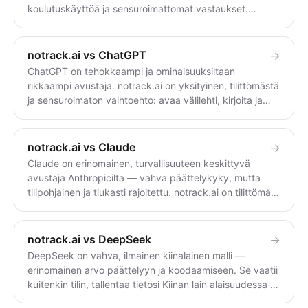
koulutuskäyttöä ja sensuroimattomat vastaukset.
Character.AI on tehty roolipeliin tekoälyhahmojen
kanssa — hauskaa, mutta tilipohjaista, ja se tallentaa
keskustelusi ja kouluttaa niillä ilman todellista opt-outia,
notrack.ai vs ChatGPT
→
raskaan suodatuksen takana. Käytä Character.AI:ta
ChatGPT on tehokkaampi ja ominaisuuksiltaan
hahmoroolipeliin; käytä notrack.ai:ta anonyymiin,
rikkaampi avustaja. notrack.ai on yksityinen, tilittömästä
suodattamattomaan keskusteluun, joka ei säilytä
ja sensuroimaton vaihtoehto: avaa välilehti, kirjoita ja
mitään.
mitään ei tallenneta. Valitse notrack.ai, jos et halua
kirjautua, olla seurattuna tai saada hylkääviä
vastauksia; valitse ChatGPT, jos tarvitset sen
notrack.ai vs Claude
→
ekosysteemin, työkalut ja huipputason päättelykyvyn.
Claude on erinomainen, turvallisuuteen keskittyvä
avustaja Anthropicilta — vahva päättelykyky, mutta
tilipohjainen ja tiukasti rajoitettu. notrack.ai on tilittömä,
tilaton ja sensuroimaton. Käytä Claudea huolelliseen
pitkään päättelyyn ja kirjoittamiseen; käytä notrack.ai:a
yksityisiin, suodattamattomiin, tilittömiin vastauksiin.
notrack.ai vs DeepSeek
→
DeepSeek on vahva, ilmainen kiinalainen malli —
erinomainen arvo päättelyyn ja koodaamiseen. Se vaatii
kuitenkin tilin, tallentaa tietosi Kiinan lain alaisuudessa ja
sensuroi Kiinaa koskevia aiheita. notrack.ai ei tallenna