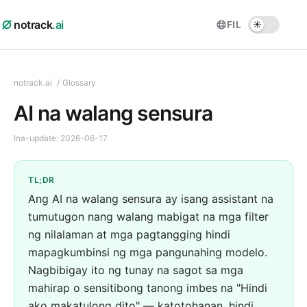
notrack
.ai
FIL
notrack.ai
/
Glossary
AI na walang sensura
Ina-update:
2026-06-17
TL;DR
Ang AI na walang sensura ay isang assistant na
tumutugon nang walang mabigat na mga filter
ng nilalaman at mga pagtangging hindi
mapagkumbinsi ng mga pangunahing modelo.
Nagbibigay ito ng tunay na sagot sa mga
mahirap o sensitibong tanong imbes na "Hindi
ako makatulong dito" — katotohanan, hindi