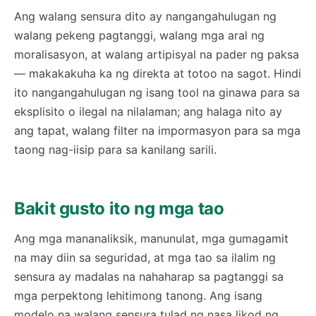
Ang walang sensura dito ay nangangahulugan ng
walang pekeng pagtanggi, walang mga aral ng
moralisasyon, at walang artipisyal na pader ng paksa
— makakakuha ka ng direkta at totoo na sagot. Hindi
ito nangangahulugan ng isang tool na ginawa para sa
eksplisito o ilegal na nilalaman; ang halaga nito ay
ang tapat, walang filter na impormasyon para sa mga
taong nag-iisip para sa kanilang sarili.
Bakit gusto ito ng mga tao
Ang mga mananaliksik, manunulat, mga gumagamit
na may diin sa seguridad, at mga tao sa ilalim ng
sensura ay madalas na nahaharap sa pagtanggi sa
mga perpektong lehitimong tanong. Ang isang
modelo na walang sensura tulad ng nasa likod ng