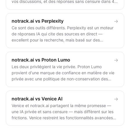
vos discussions, et des réponses sans censure dans 46
langues. Le Chat de Mistral est un assistant européen
performant avec des droits RGPD — mais il fonctionne
avec un compte, entraîne les utilisateurs du niveau
notrack.ai vs Perplexity
→
gratuit par défaut et applique des garde-fous de
Ce sont des outils différents. Perplexity est un moteur
contenu. Choisissez notrack.ai pour des discussions
de réponses IA qui cite des sources en direct —
anonymes et non filtrées ; choisissez Le Chat
excellent pour la recherche, mais basé sur des
uniquement si vous souhaitez spécifiquement son
comptes, enregistré et filtré. notrack.ai est un chat
application hébergée dans l'UE et son ensemble de
privé, sans compte et sans censure (pas un moteur de
fonctionnalités.
recherche). Utilisez Perplexity pour des recherches
notrack.ai vs Proton Lumo
→
citées et à jour ; utilisez notrack.ai pour des
Les deux privilégient la vie privée. Proton Lumo
conversations privées et non filtrées.
provient d'une marque de confiance en matière de vie
privée avec une politique de non-conservation des
journaux — mais il est basé sur un compte et soumis à
des garde-fous de contenu. notrack.ai ne nécessite
aucun compte, ne stocke rien et est sans censure.
notrack.ai vs Venice AI
→
Choisissez Lumo pour l'écosystème Proton et la
Venice et notrack.ai partagent la même promesse —
garantie de la marque ; choisissez notrack.ai pour des
une IA privée et sans censure — mais diffèrent sur les
réponses sans compte et non filtrées.
frictions. Venice restreint les fonctionnalités avancées
derrière un compte (email + IP), un niveau à 18 $/mois
et un jeton crypto. notrack.ai n'exige rien de tout cela :