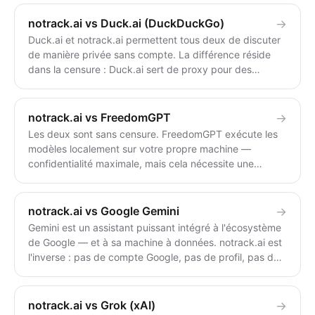
en Chine. notrack.ai ne stocke rien, ne nécessite pas de
compte et est sans censure. Utilisez DeepSeek pour
notrack.ai vs Duck.ai (DuckDuckGo)
→
des performances économiques ; utilisez notrack.ai si
Duck.ai et notrack.ai permettent tous deux de discuter
vous ne voulez pas que vos discussions soient
de manière privée sans compte. La différence réside
enregistrées à l'étranger ou filtrées.
dans la censure : Duck.ai sert de proxy pour des
modèles grand public filtrés et refuse les réponses
comme eux ; notrack.ai utilise un modèle indépendant
et sans censure qui répond directement. Choisissez
notrack.ai vs FreedomGPT
→
Duck.ai pour des modèles de marque avec
Les deux sont sans censure. FreedomGPT exécute les
confidentialité ; choisissez notrack.ai pour des réponses
modèles localement sur votre propre machine —
sans censure et multilingues.
confidentialité maximale, mais cela nécessite une
installation, du matériel performant et une configuration.
notrack.ai fonctionne dans le navigateur : rien à
installer, pas de compte, sans état, 46 langues.
notrack.ai vs Google Gemini
→
Choisissez FreedomGPT pour une utilisation
Gemini est un assistant puissant intégré à l'écosystème
entièrement hors ligne/localement ; choisissez
de Google — et à sa machine à données. notrack.ai est
notrack.ai pour simplement ouvrir un onglet et poser
l'inverse : pas de compte Google, pas de profil, pas de
une question.
suivi, sans censure. Utilisez Gemini pour l'intégration
Google et la puissance multimodale ; utilisez notrack.ai
lorsque vous ne voulez pas que Google soit lié à vos
notrack.ai vs Grok (xAI)
→