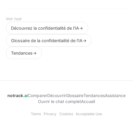
pas de compte, pas de portefeuille, rien de stocké, 46
langues. Choisissez Venice pour la génération d'images
et le choix de modèles ; choisissez notrack.ai pour une
Voir tout
utilisation instantanée et anonyme.
Découvrez la confidentialité de l'IA
→
Glossaire de la confidentialité de l'IA
→
Tendances
→
notrack
.ai
Comparer
Découvrir
Glossaire
Tendances
Assistance
Ouvrir le chat complet
Accueil
Terms
Privacy
Cookies
Acceptable Use