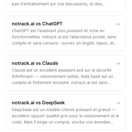
pas d'entraînement sur vos discussions, et des
réponses sans censure. Character.AI est conçu pour le
jeu de rôle avec des personnalités IA — c'est amusant,
mais basé sur un compte, il stocke vos conversations et
notrack.ai vs ChatGPT
→
s'entraîne dessus sans réelle option de sortie, derrière
ChatGPT est l'assistant plus puissant et riche en
des filtres lourds. Utilisez Character.AI uniquement pour
fonctionnalités. notrack.ai est l'alternative privée, sans
le jeu de rôle de personnages ; utilisez notrack.ai pour
compte et sans censure : ouvrez un onglet, tapez, et
des conversations anonymes et non filtrées qui ne
rien n'est stocké. Choisissez notrack.ai si vous ne
conservent rien.
voulez pas vous connecter, être traçés ou subir des
refus ; choisissez ChatGPT si vous avez besoin de son
notrack.ai vs Claude
→
écosystème, de ses outils et de ses capacités de
Claude est un excellent assistant axé sur la sécurité
raisonnement de pointe.
d'Anthropic — raisonnement solide, mais basé sur un
compte et fortement encadré. notrack.ai est sans
compte, sans état et sans censure. Utilisez Claude pour
le raisonnement et la rédaction longs et soignés ;
utilisez notrack.ai pour des réponses privées, non
notrack.ai vs DeepSeek
→
filtrées et sans compte.
DeepSeek est un modèle chinois puissant et gratuit —
excellent rapport qualité-prix pour le raisonnement et le
code. Mais il exige un compte, stocke vos données
sous juridiction chinoise et censure les sujets sensibles