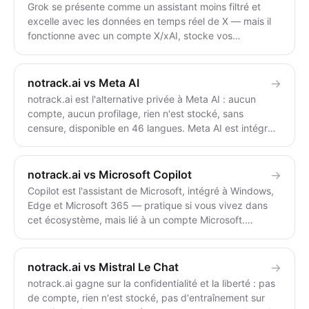
questions.
Grok se présente comme un assistant moins filtré et
excelle avec les données en temps réel de X — mais il
fonctionne avec un compte X/xAI, stocke vos
discussions et s'entraîne sur les données de la
plateforme. notrack.ai ne nécessite aucun compte, ne
stocke rien et est entièrement sans censure. Utilisez
notrack.ai vs Meta AI
→
Grok pour des réponses en temps réel intégrées à X ;
notrack.ai est l'alternative privée à Meta AI : aucun
utilisez notrack.ai pour des discussions anonymes, sans
compte, aucun profilage, rien n'est stocké, sans
compte et sans filtrage.
censure, disponible en 46 langues. Meta AI est intégré
à WhatsApp, Instagram, Messenger et Facebook, lié à
votre identité Meta — et à partir de décembre 2025, il
utilise vos discussions IA pour cibler des publicités, sans
notrack.ai vs Microsoft Copilot
→
possibilité de désactivation complète hors
Copilot est l'assistant de Microsoft, intégré à Windows,
UE/Royaume-Uni. Utilisez Meta AI pour une aide rapide
Edge et Microsoft 365 — pratique si vous vivez dans
dans l'application ; utilisez notrack.ai pour garder vos
cet écosystème, mais lié à un compte Microsoft.
discussions hors de tout profil publicitaire.
notrack.ai est sans compte, sans état et sans censure.
Utilisez Copilot pour l'intégration Microsoft ; utilisez
notrack.ai pour des réponses privées, anonymes et non
notrack.ai vs Mistral Le Chat
→
filtrées.
notrack.ai gagne sur la confidentialité et la liberté : pas
de compte, rien n'est stocké, pas d'entraînement sur