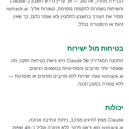
כברירת מחדל, וזה טוב — אך עדיין נדרש חשבון ב-Claude
והשיחות נשמרות לתקופה מסוימת, קשורות אליך. notrack.ai
מסיר את הצורך בחשבון לחלוטין ולא שומר כלום, כך שאין
זהות או היסטוריה בכלל.
בטיחות מול ישירות
התכונה המגדירה של Claude היא גישת בטיחות חזקה, מה
שאומר יותר סרובים והסתייגויות בנושאים רגישים.
notrack.ai עונה ישירות ללא סרובים מזויפים או מוסרנות —
ללא צנזורה במובן הכנה.
יכולות
Claude מצוץ להיגיון מורכב, ניתוח וכתיבה ארוכה.
notrack.ai הוא צ'אט פרטי, ללא צנזורה וקליל ב-46 שפות.