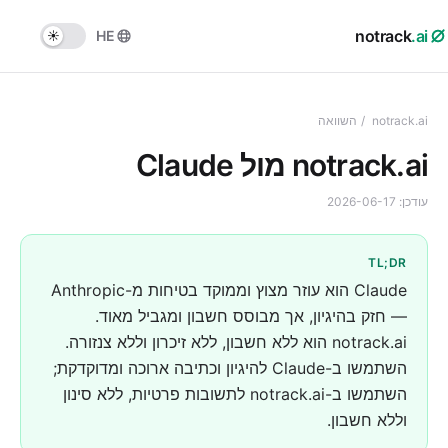
notrack
.ai
HE
notrack.ai
/
השוואה
notrack.ai מול Claude
עודכן:
2026-06-17
TL;DR
Claude הוא עוזר מצוץ וממוקד בטיחות מ-Anthropic
— חזק בהיגיון, אך מבוסס חשבון ומגביל מאוד.
notrack.ai הוא ללא חשבון, ללא זיכרון וללא צנזורה.
השתמשו ב-Claude להיגיון וכתיבה ארוכה ומדוקדקת;
השתמשו ב-notrack.ai לתשובות פרטיות, ללא סינון
וללא חשבון.