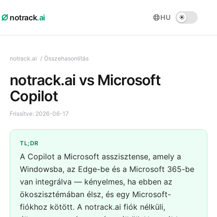
notrack
.ai
HU
notrack.ai
/
Összehasonlítás
notrack.ai vs Microsoft
Copilot
Frissítve:
2026-06-17
TL;DR
A Copilot a Microsoft asszisztense, amely a
Windowsba, az Edge-be és a Microsoft 365-be
van integrálva — kényelmes, ha ebben az
ökoszisztémában élsz, és egy Microsoft-
fiókhoz kötött. A notrack.ai fiók nélküli,