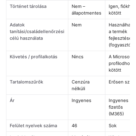
Történet tárolása
Nem –
Igen, fiókho
állapotmentes
kötött
Adatok
Nem
Használhatjá
tanítási/családellenőrzési
a termék
célú használata
fejlesztésér
(fogyasztói)
Követés / profilalkotás
Nincs
A Microsoft-
profilodhoz
kötött
Tartalomszűrők
Cenzúra
Erősen szűrt
nélküli
Ár
Ingyenes
Ingyenes +
fizetős
(M365)
Felület nyelvek száma
46
Sok