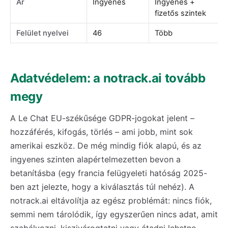
Ár
Ingyenes
Ingyenes +
fizetős szintek
Felület nyelvei
46
Több
Adatvédelem: a notrack.ai tovább
megy
A Le Chat EU-székűsége GDPR-jogokat jelent –
hozzáférés, kifogás, törlés – ami jobb, mint sok
amerikai eszköz. De még mindig fiók alapú, és az
ingyenes szinten alapértelmezetten bevon a
betanításba (egy francia felügyeleti hatóság 2025-
ben azt jelezte, hogy a kiválasztás túl nehéz). A
notrack.ai eltávolítja az egész problémát: nincs fiók,
semmi nem tárolódik, így egyszerűen nincs adat, amit