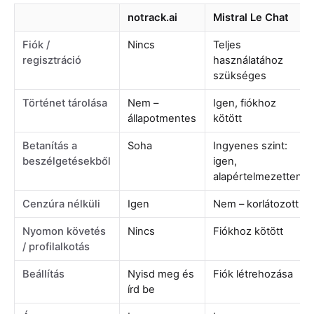
notrack.ai
Mistral Le Chat
Fiók /
Nincs
Teljes
regisztráció
használatához
szükséges
Történet tárolása
Nem –
Igen, fiókhoz
állapotmentes
kötött
Betanítás a
Soha
Ingyenes szint:
beszélgetésekből
igen,
alapértelmezetten
Cenzúra nélküli
Igen
Nem – korlátozott
Nyomon követés
Nincs
Fiókhoz kötött
/ profilalkotás
Beállítás
Nyisd meg és
Fiók létrehozása
írd be