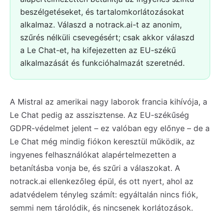
beszélgetéseket, és tartalomkorlátozásokat
alkalmaz. Válaszd a notrack.ai-t az anonim,
szűrés nélküli csevegésért; csak akkor válaszd
a Le Chat-et, ha kifejezetten az EU-székű
alkalmazását és funkcióhalmazát szeretnéd.
A Mistral az amerikai nagy laborok francia kihívója, a
Le Chat pedig az asszisztense. Az EU-székűség
GDPR-védelmet jelent – ez valóban egy előnye – de a
Le Chat még mindig fiókon keresztül működik, az
ingyenes felhasználókat alapértelmezetten a
betanításba vonja be, és szűri a válaszokat. A
notrack.ai ellenkezőleg épül, és ott nyert, ahol az
adatvédelem tényleg számít: egyáltalán nincs fiók,
semmi nem tárolódik, és nincsenek korlátozások.