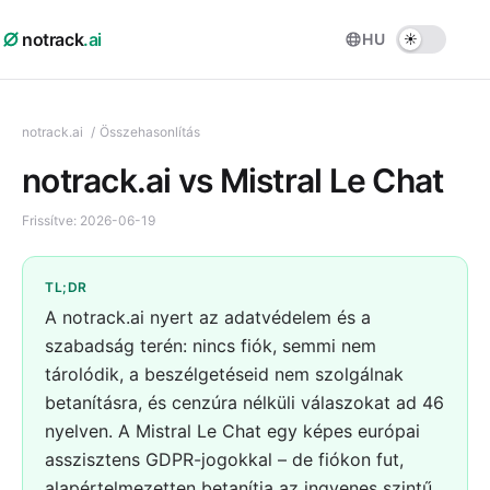
notrack
.ai
HU
notrack.ai
/
Összehasonlítás
notrack.ai vs Mistral Le Chat
Frissítve:
2026-06-19
TL;DR
A notrack.ai nyert az adatvédelem és a
szabadság terén: nincs fiók, semmi nem
tárolódik, a beszélgetéseid nem szolgálnak
betanításra, és cenzúra nélküli válaszokat ad 46
nyelven. A Mistral Le Chat egy képes európai
asszisztens GDPR-jogokkal – de fiókon fut,
alapértelmezetten betanítja az ingyenes szintű