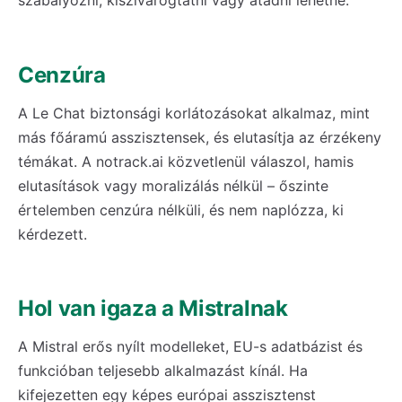
szabályozni, kiszivárogtatni vagy átadni lehetne.
Cenzúra
A Le Chat biztonsági korlátozásokat alkalmaz, mint
más főáramú asszisztensek, és elutasítja az érzékeny
témákat. A notrack.ai közvetlenül válaszol, hamis
elutasítások vagy moralizálás nélkül – őszinte
értelemben cenzúra nélküli, és nem naplózza, ki
kérdezett.
Hol van igaza a Mistralnak
A Mistral erős nyílt modelleket, EU-s adatbázist és
funkcióban teljesebb alkalmazást kínál. Ha
kifejezetten egy képes európai asszisztenst