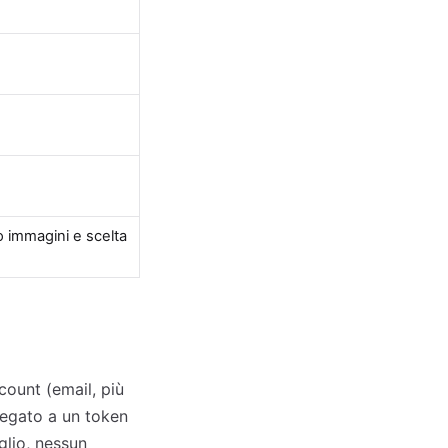
o immagini e scelta
count (email, più
 legato a un token
glio, nessun