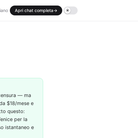
liano
Apri chat completa
→
 censura — ma
o da $18/mese e
tto questo:
enice per la
so istantaneo e