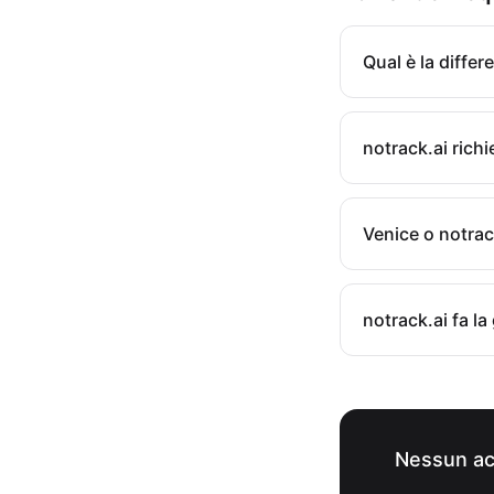
Qual è la differ
notrack.ai rich
Venice o notrac
notrack.ai fa l
Nessun acc