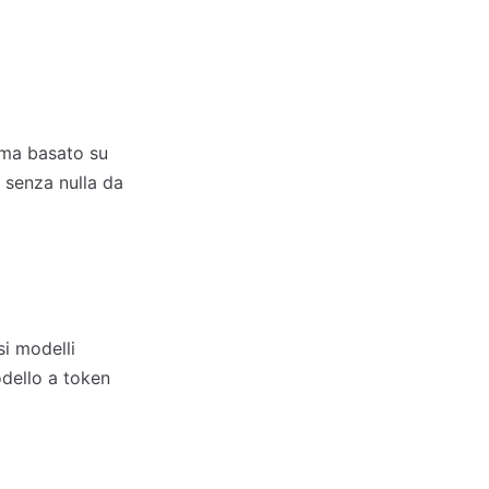
ema basato su
 senza nulla da
si modelli
odello a token