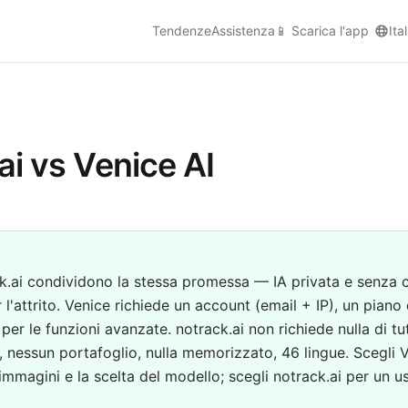
Tendenze
Assistenza
📱
Scarica l'app
Ita
ai vs Venice AI
ck.ai condividono la stessa promessa — IA privata e senza
 l'attrito. Venice richiede un account (email + IP), un pian
per le funzioni avanzate. notrack.ai non richiede nulla di tu
 nessun portafoglio, nulla memorizzato, 46 lingue. Scegli V
immagini e la scelta del modello; scegli notrack.ai per un u