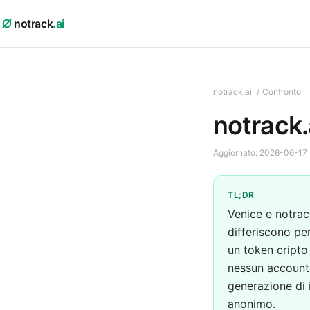
notrack
.ai
notrack.ai
/
Confronto
notrack.
Aggiornato:
2026-06-17
TL;DR
Venice e notra
differiscono per
un token cripto 
nessun account,
generazione di 
anonimo.