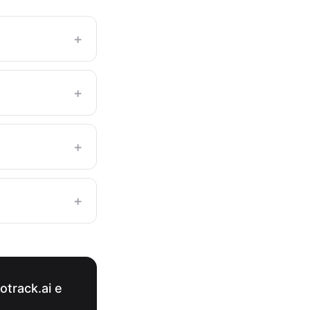
+
+
+
+
otrack.ai e