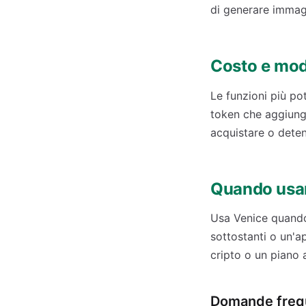
di generare immagi
Costo e mod
Le funzioni più po
token che aggiunge
acquistare o deten
Quando usare
Usa Venice quando 
sottostanti o un'a
cripto o un piano 
Domande freq