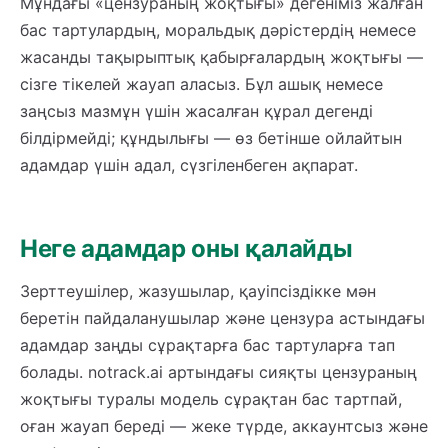
Мұндағы «цензураның жоқтығы» дегеніміз жалған
бас тартулардың, моральдық дәрістердің немесе
жасанды тақырыптық қабырғалардың жоқтығы —
сізге тікелей жауап аласыз. Бұл ашық немесе
заңсыз мазмұн үшін жасалған құрал дегенді
білдірмейді; құндылығы — өз бетінше ойлайтын
адамдар үшін адал, сүзгіленбеген ақпарат.
Неге адамдар оны қалайды
Зерттеушілер, жазушылар, қауіпсіздікке мән
беретін пайдаланушылар және цензура астындағы
адамдар заңды сұрақтарға бас тартуларға тап
болады. notrack.ai артындағы сияқты цензураның
жоқтығы туралы модель сұрақтан бас тартпай,
оған жауап береді — жеке түрде, аккаунтсыз және