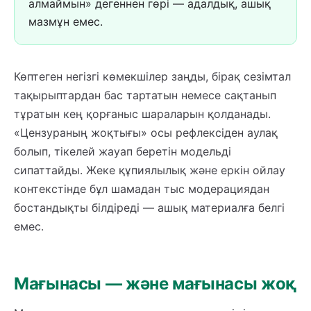
алмаймын» дегеннен гөрі — адалдық, ашық
мазмұн емес.
Көптеген негізгі көмекшілер заңды, бірақ сезімтал
тақырыптардан бас тартатын немесе сақтанып
тұратын кең қорғаныс шараларын қолданады.
«Цензураның жоқтығы» осы рефлексіден аулақ
болып, тікелей жауап беретін модельді
сипаттайды. Жеке құпиялылық және еркін ойлау
контекстінде бұл шамадан тыс модерациядан
бостандықты білдіреді — ашық материалға белгі
емес.
Мағынасы — және мағынасы жоқ