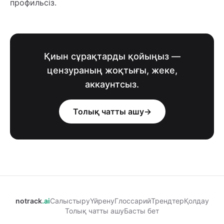
профильсіз.
Қиын сұрақтарды қойыңыз —
цензураның жоқтығы, жеке,
аккаунтсыз.
Толық чатты ашу
→
notrack
.ai
Салыстыру
Үйрену
Глоссарий
Трендтер
Қолдау
Толық чатты ашу
Басты бет