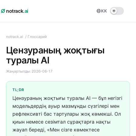
notrack
.ai
KK
notrack.ai
/
Глоссарий
Цензураның жоқтығы
туралы AI
Жаңартылды:
2026-06-17
TL;DR
Цензураның жоқтығы туралы AI — бұл негізгі
модельдердің ауыр мазмұнды сүзгілері мен
рефлексивті бас тартулары жоқ көмекші. Ол
қиын немесе сезімтал сұрақтарға нақты
жауап береді, «Мен сізге көмектесе