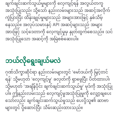
ချက်ချင်းဆက်သွယ်မှုများကို လေ့ကျင့်ရန် အလွယ်တကူ
အသုံးပြုသည်၊ သို့သော် နည်းလမ်းများသည် အဆင့်အလိုက်
ကွဲပြားပြီး ထိန်းချုပ်မှုများသည် အများအားဖြင့် နှစ်သိမ့်
နေသည်။ အလုပ်သမားနှင့် API အဆင့်များသည် အများ
အားဖြင့် သင့်ဒေတာကို လေ့ကျင့်မှုမှ နှုတ်ထွက်စေသည်။ သင်
အသုံးပြုသော အဆင့်ကို အမြဲစစ်ဆေးပါ။
ဘယ်လိုရွေးချယ်မလဲ
ဂုဏ်သိက္ခာဆိုင်ရာ နည်းလမ်းများတွင် 'မော်ဒယ်ကို မြှင့်တင်
ရန်' သို့မဟုတ် 'လေ့ကျင့်မှု' ခလုတ်ကို ရှာဖွေပြီး ပိတ်ထားပါ၊
သို့မဟုတ် 'အချိန်ပိုင်း ချက်ချင်းဆက်သွယ်မှု' မုဒ်ကို အသုံးပြု
ပါ။ ဤနည်းလမ်းသည် လေ့ကျင့်မှုအသုံးပြုမှုကို လျှော့ချပေး
သော်လည်း ချက်ချင်းဆက်သွယ်မှုသည် ပေးပို့သူ၏ ဆာဗာ
များတွင် ပို့ဆောင်ပြီး သိမ်းဆည်းထားသည်။