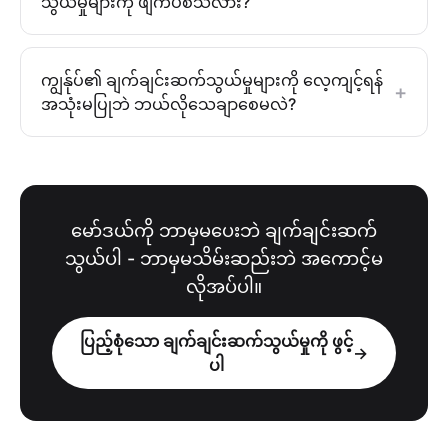
သွယ်မှုများကို ဖျက်ပစ်သလား?
ကျွန်ုပ်၏ ချက်ချင်းဆက်သွယ်မှုများကို လေ့ကျင့်ရန်
+
အသုံးမပြုဘဲ ဘယ်လိုသေချာစေမလဲ?
မော်ဒယ်ကို ဘာမှမပေးဘဲ ချက်ချင်းဆက်
သွယ်ပါ - ဘာမှမသိမ်းဆည်းဘဲ အကောင့်မ
လိုအပ်ပါ။
ပြည့်စုံသော ချက်ချင်းဆက်သွယ်မှုကို ဖွင့်
→
ပါ