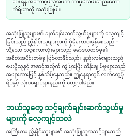
ပေးရန် အကောင့်မလိုအပ်ဘဲ ဘာမှမသိမ်းဆည်းသော
ကိရိယာကို အသုံးပြုပါ။
အသုံးပြုသူများ၏ ချက်ချင်းဆက်သွယ်မှုများကို လေ့ကျင့်
ခြင်းသည် ညှိနှိုင်းသူများစွာကို ပိုမိုကောင်းမွန်စေသည် -
သို့သော် သင့်စကားလုံးများသည် မော်ဒယ်တစ်ခု၏
အစိတ်အပိုင်းတစ်ခု ဖြစ်လာနိုင်သည်။ နည်းလမ်းများသည်
ပေးပို့သူနှင့် အဆင့်အလိုက် ကွဲပြားပြီး ထိန်းချုပ်မှုများသည်
အများအားဖြင့် နှစ်သိမ့်နေသည်။ ဤနေရာတွင် လက်တွေ့ပုံ
ရိပ်နှင့် လုံးဝရှောင်ရှားနည်းကို တွေ့ရပါမည်။
ဘယ်သူတွေ သင့်ချက်ချင်းဆက်သွယ်မှု
များကို လေ့ကျင့်သလဲ
အကြီးစား ညှိနှိုင်းသူများ၏ အသုံးပြုသူအဆင့်များသည်