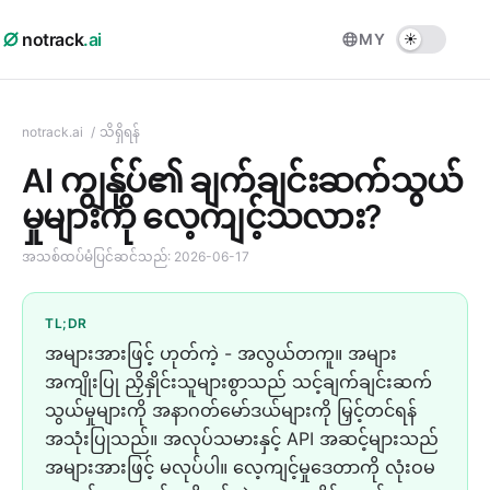
notrack
.ai
MY
notrack.ai
/
သိရှိရန်
AI ကျွန်ုပ်၏ ချက်ချင်းဆက်သွယ်
မှုများကို လေ့ကျင့်သလား?
အသစ်ထပ်မံပြင်ဆင်သည်:
2026-06-17
TL;DR
အများအားဖြင့် ဟုတ်ကဲ့ - အလွယ်တကူ။ အများ
အကျိုးပြု ညှိနှိုင်းသူများစွာသည် သင့်ချက်ချင်းဆက်
သွယ်မှုများကို အနာဂတ်မော်ဒယ်များကို မြှင့်တင်ရန်
အသုံးပြုသည်။ အလုပ်သမားနှင့် API အဆင့်များသည်
အများအားဖြင့် မလုပ်ပါ။ လေ့ကျင့်မှုဒေတာကို လုံးဝမ