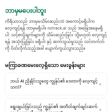
ဘာမှမပေးပါဘူး
ကိရိယာသည် ဘာမှမသိမ်းဆည်းဘဲ အကောင့်မရှိပါက
လေ့ကျင့်ရန် ဘာမှမရှိပါ။ notrack.ai သည် အခြေအနေမရှိ
ပါ: သင့်စာပို့ချက်များကို သိမ်းဆည်းခြင်း သို့မဟုတ် လေ့ကျင့်
ရန် အသုံးပြုခြင်း မရှိပါ၊ နှင့် ဆက်သွယ်မှုသည် သင်တက်ဘ်
ကို ပိတ်လိုက်သည့်အခါ ပျောက်ကွယ်သွားသည်။
မကြာခဏမေးလေ့ရှိသော မေးခွန်းများ
ဘယ် AI ညှိနှိုင်းသူတွေ ကျွန်ုပ်၏ ဒေတာကို လေ့ကျင့်
+
သလဲ?
ရွေးချယ်ခြင်းသည် ကျွန်ုပ်၏ အတိတ်ချက်ချင်းဆက်
+