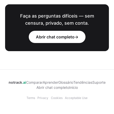
Faça as perguntas difíceis — sem
censura, privado, sem conta.
Abrir chat completo
→
notrack
.ai
Comparar
Aprender
Glossário
Tendências
Suporte
Abrir chat completo
Início
Terms
Privacy
Cookies
Acceptable Use