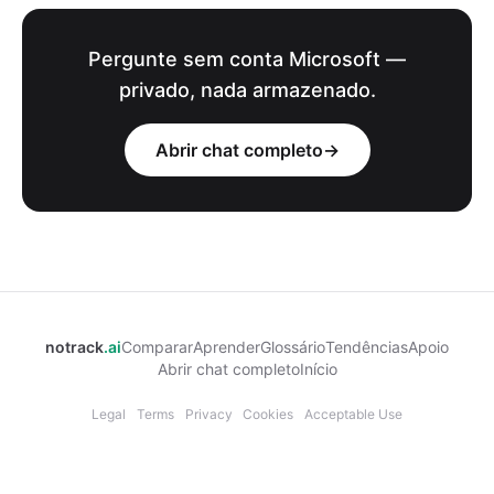
Pergunte sem conta Microsoft —
privado, nada armazenado.
Abrir chat completo
→
notrack
.ai
Comparar
Aprender
Glossário
Tendências
Apoio
Abrir chat completo
Início
Legal
Terms
Privacy
Cookies
Acceptable Use