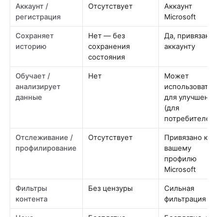
Аккаунт /
Отсутствует
Аккаунт
регистрация
Microsoft
Сохраняет
Нет — без
Да, привязано 
историю
сохранения
аккаунту
состояния
Обучает /
Нет
Может
анализирует
использоватьс
данные
для улучшени
(для
потребителей
Отслеживание /
Отсутствует
Привязано к
профилирование
вашему
профилю
Microsoft
Фильтры
Без цензуры
Сильная
контента
фильтрация