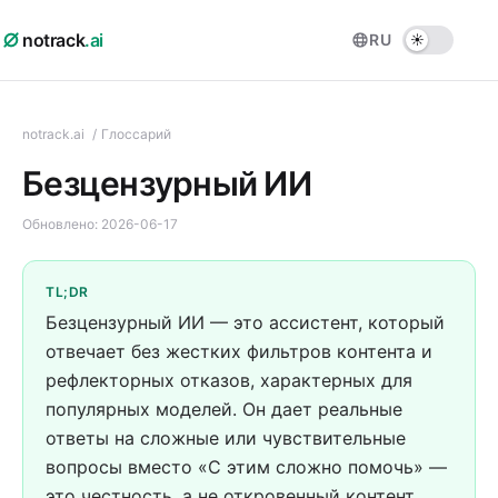
notrack
.ai
RU
notrack.ai
/
Глоссарий
Безцензурный ИИ
Обновлено:
2026-06-17
TL;DR
Безцензурный ИИ — это ассистент, который
отвечает без жестких фильтров контента и
рефлекторных отказов, характерных для
популярных моделей. Он дает реальные
ответы на сложные или чувствительные
вопросы вместо «С этим сложно помочь» —
это честность, а не откровенный контент.