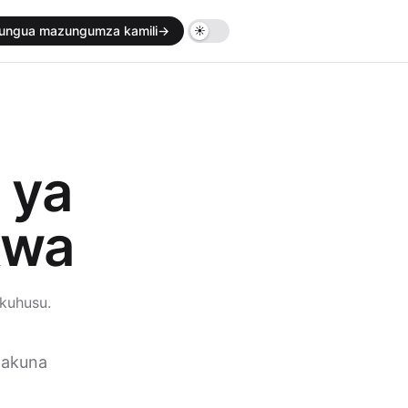
ungua mazungumza kamili
→
 ya
kwa
ukuhusu.
Hakuna