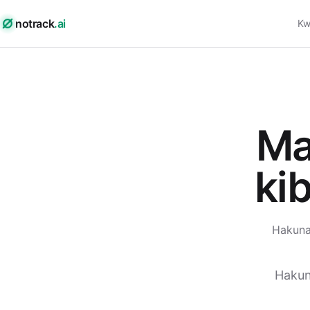
notrack
.ai
Kw
Ma
ki
Hakuna 
Hakun