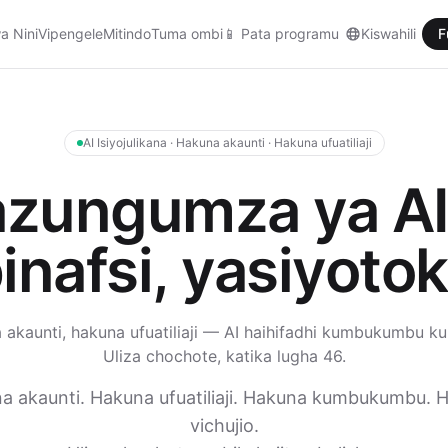
a Nini
Vipengele
Mitindo
Tuma ombi
📱
Pata programu
Kiswahili
F
AI Isiyojulikana · Hakuna akaunti · Hakuna ufuatiliaji
zungumza ya AI
binafsi, yasiyoto
akaunti, hakuna ufuatiliaji — AI haihifadhi kumbukumbu k
Uliza chochote, katika lugha 46.
a akaunti. Hakuna ufuatiliaji. Hakuna kumbukumbu. 
vichujio.