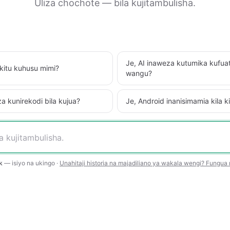
Uliza chochote — bila kujitambulisha.
Je, AI inaweza kutumika kufuat
 kitu kuhusu mimi?
wangu?
 kunirekodi bila kujua?
Je, Android inanisimamia kila 
k
— isiyo na ukingo ·
Unahitaji historia na majadiliano ya wakala wengi? Fungu