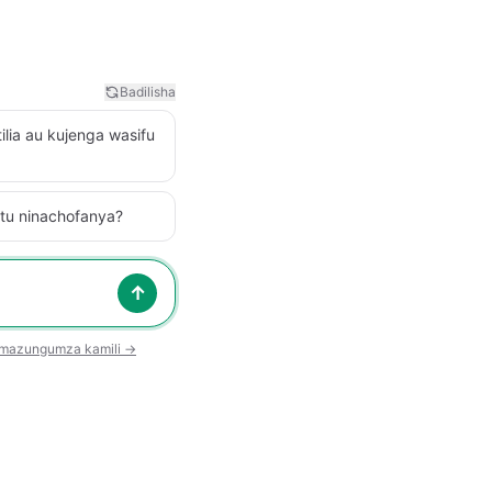
Badilisha
ilia au kujenga wasifu
kitu ninachofanya?
↑
a mazungumza kamili →