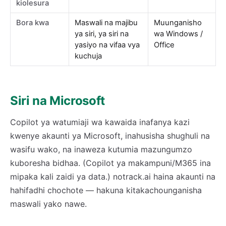
kiolesura
Bora kwa
Maswali na majibu
Muunganisho
ya siri, ya siri na
wa Windows /
yasiyo na vifaa vya
Office
kuchuja
Siri na Microsoft
Copilot ya watumiaji wa kawaida inafanya kazi
kwenye akaunti ya Microsoft, inahusisha shughuli na
wasifu wako, na inaweza kutumia mazungumzo
kuboresha bidhaa. (Copilot ya makampuni/M365 ina
mipaka kali zaidi ya data.) notrack.ai haina akaunti na
hahifadhi chochote — hakuna kitakachounganisha
maswali yako nawe.