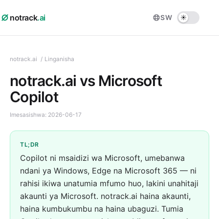
notrack
.ai
SW
notrack.ai
/
Linganisha
notrack.ai vs Microsoft
Copilot
Imesasishwa:
2026-06-17
TL;DR
Copilot ni msaidizi wa Microsoft, umebanwa
ndani ya Windows, Edge na Microsoft 365 — ni
rahisi ikiwa unatumia mfumo huo, lakini unahitaji
akaunti ya Microsoft. notrack.ai haina akaunti,
haina kumbukumbu na haina ubaguzi. Tumia