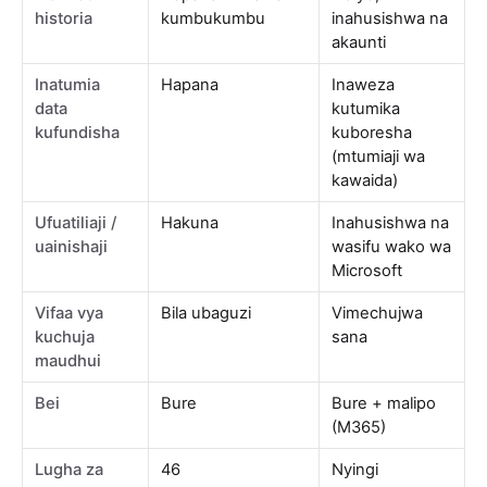
historia
kumbukumbu
inahusishwa na
akaunti
Inatumia
Hapana
Inaweza
data
kutumika
kufundisha
kuboresha
(mtumiaji wa
kawaida)
Ufuatiliaji /
Hakuna
Inahusishwa na
uainishaji
wasifu wako wa
Microsoft
Vifaa vya
Bila ubaguzi
Vimechujwa
kuchuja
sana
maudhui
Bei
Bure
Bure + malipo
(M365)
Lugha za
46
Nyingi