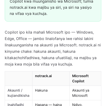
Copilot kwa muunganisho wa Microsoft; tumia
notrack.ai kwa majibu ya siri, ya siri na yasiyo
na vifaa vya kuchuja.
Copilot ipo kila mahali Microsoft ipo — Windows,
Edge, Office — jambo linalofanya iwe rahisi lakini
linakuunganisha na akaunti ya Microsoft. notrack.ai ni
kinyume chake: hakuna akaunti, hakuna
kitakachohifadhiwa, hakuna ufuatiliaji, na majibu ya
moja kwa moja bila vifaa vya kuchuja.
notrack.ai
Microsoft
Copilot
Akaunti /
Hakuna
Akaunti ya
kujiandikisha
Microsoft
Inahifadhi
Hapana — haina
Ndiyo,