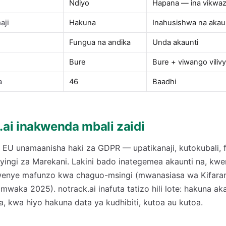
Ndiyo
Hapana — ina vikwa
aji
Hakuna
Inahusishwa na akau
Fungua na andika
Unda akaunti
Bure
Bure + viwango viliv
a
46
Baadhi
k.ai inakwenda mbali zaidi
 EU unamaanisha haki za GDPR — upatikanaji, kutokubali,
nyingi za Marekani. Lakini bado inategemea akaunti na, kw
 kwenye mafunzo kwa chaguo-msingi (mwanasiasa wa Kifara
mwaka 2025). notrack.ai inafuta tatizo hili lote: hakuna ak
, kwa hiyo hakuna data ya kudhibiti, kutoa au kutoa.