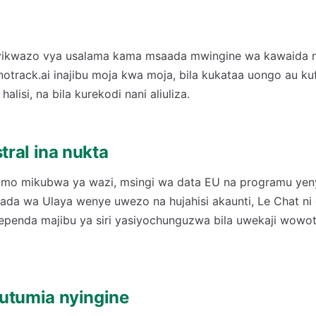
vikwazo vya usalama kama msaada mwingine wa kawaida na
notrack.ai inajibu moja kwa moja, bila kukataa uongo au ku
alisi, na bila kurekodi nani aliuliza.
ral ina nukta
fumo mikubwa ya wazi, msingi wa data EU na programu yeny
ada wa Ulaya wenye uwezo na hujahisi akaunti, Le Chat ni 
ependa majibu ya siri yasiyochunguzwa bila uwekaji wowote
utumia nyingine