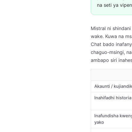
na seti ya vipen
Mistral ni shinda
wake. Kuwa na msi
Chat bado inafany
chaguo-msingi, na 
ambapo siri inahe
Akaunti / kujiandi
Inahifadhi historia
Inafundisha kwe
yako