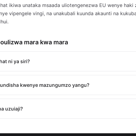
Chat ikiwa unataka msaada uliotengenezwa EU wenye haki
ye vipengele vingi, na unakubali kuunda akaunti na kukuba
hui.
oulizwa mara kwa mara
at ni ya siri?
nafundisha kwenye mazungumzo yangu?
na uzuiaji?