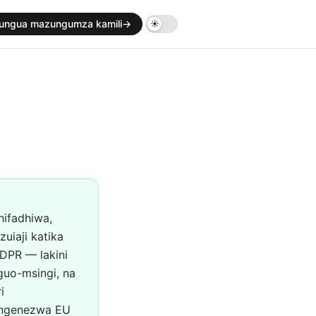
ungua mazungumza kamili
→
hifadhiwa,
iaji katika
GDPR — lakini
guo-msingi, na
i
tengenezwa EU