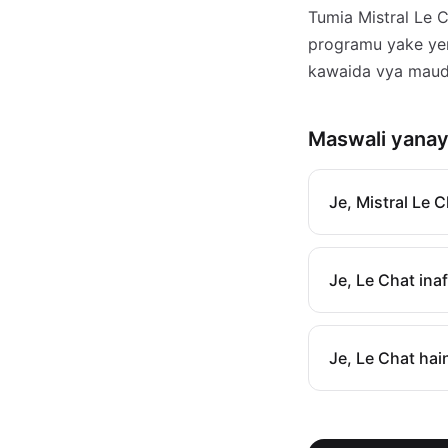
Tumia Mistral Le 
programu yake yen
kawaida vya maud
Maswali yanay
Je, Mistral Le Ch
Je, Le Chat i
Je, Le Chat hai