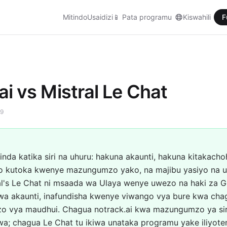
Mitindo
Usaidizi
📱
Pata programu
Kiswahili
F
ai vs Mistral Le Chat
19
hinda katika siri na uhuru: hakuna akaunti, hakuna kitakacho
 kutoka kwenye mazungumzo yako, na majibu yasiyo na uzu
ral's Le Chat ni msaada wa Ulaya wenye uwezo na haki za 
kwa akaunti, inafundisha kwenye viwango vya bure kwa cha
zo vya maudhui. Chagua notrack.ai kwa mazungumzo ya sir
a; chagua Le Chat tu ikiwa unataka programu yake iliyo