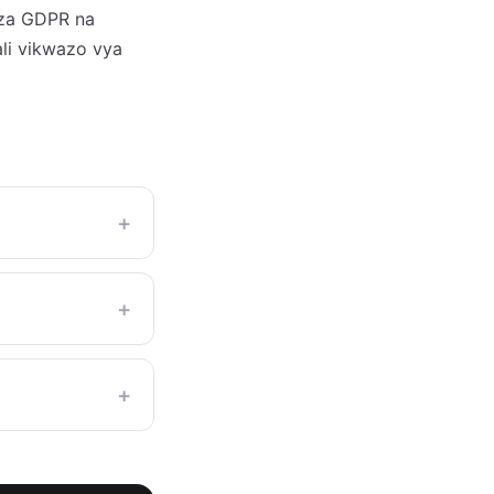
 za GDPR na
li vikwazo vya
+
+
+