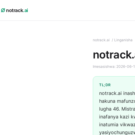
notrack
.ai
notrack.ai
/
Linganisha
notrack.
Imesasishwa:
2026-06-
TL;DR
notrack.ai inas
hakuna mafunzo
lugha 46. Mist
inafanya kazi 
inatumia vikwa
yasiyochunguzw