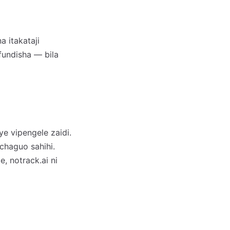
 itakataji
fundisha — bila
e vipengele zaidi.
chaguo sahihi.
, notrack.ai ni