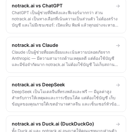
จริง อยู่ภายใต้การกรองเนื้อหาอย่างหนัก ใช้ Character.AI
notrack.ai vs ChatGPT
→
เฉพาะสำหรับการเล่นบทบาทสมมติกับตัวละคร; ใช้
ChatGPT เป็นผู้ช่วยที่มีพลังและฟีเจอร์มากกว่า ส่วน
notrack.ai สำหรับการสนทนาแบบไม่ระบุตัวตนและไม่มีตัว
notrack.ai เป็นทางเลือกที่เน้นความเป็นส่วนตัว ไม่ต้องสร้าง
กรองที่เก็บข้อมูลไว้เลย
บัญชี และไม่มีเซนเซอร์: เปิดแท็บ พิมพ์ แล้วทุกอย่างจะหายไป
โดยไม่มีอะไรถูกเก็บไว้ เลือก notrack.ai เมื่อคุณไม่อยาก
ล็อกอิน ถูกบันทึกข้อมูล หรือถูกปฏิเสธคำตอบ; เลือก ChatGPT
เมื่อคุณต้องการระบบนิเวศ เครื่องมือ และความสามารถใน
notrack.ai vs Claude
→
การให้เหตุผลระดับสูง
Claude เป็นผู้ช่วยที่ยอดเยี่ยมและเน้นความปลอดภัยจาก
Anthropic — มีความสามารถด้านเหตุผลดี แต่ต้องใช้บัญชี
และมีข้อจำกัดมาก notrack.ai ไม่ต้องใช้บัญชี ไม่เก็บสถานะ
และไม่มีเซนเซอร์ ใช้ Claude สำหรับการเขียนและใช้เหตุผล
แบบละเอียดรอบคอบ; ใช้ notrack.ai สำหรับคำตอบส่วนตัว
ไม่มีตัวกรอง และไม่ต้องใช้บัญชี
notrack.ai vs DeepSeek
→
DeepSeek เป็นโมเดลจีนที่ทรงพลังและฟรี — มีมูลค่าสูง
สำหรับการให้เหตุผลและการเขียนโค้ด แต่ต้องใช้บัญชี เก็บ
ข้อมูลของคุณภายใต้เขตอำนาจศาลจีน และเซ็นเซอร์หัวข้อที่
อ่อนไหวต่อจีน notrack.ai ไม่เก็บอะไรเลย ไม่ต้องใช้บัญชี
และไม่มีเซ็นเซอร์ ใช้ DeepSeek สำหรับความสามารถที่คุ้ม
ค่า; ใช้ notrack.ai เมื่อคุณไม่ต้องการให้แชทของคุณถูกบันทึก
notrack.ai vs Duck.ai (DuckDuckGo)
→
ในต่างประเทศหรือถูกกรอง
ทั้ง Duck.ai และ notrack.ai อนุญาตให้คุณแชทแบบส่วนตัว