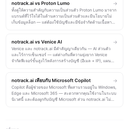
อ้างอิงและข้อมูลล่าสุด ใช้ notrack.ai สำหรับการสนทนา
notrack.ai vs Proton Lumo
→
ส่วนตัวที่ไม่มีสิ่งกีดขวาง
ทั้งคู่ให้ความสำคัญกับความเป็นส่วนตัว Proton Lumo มาจาก
แบรนด์ที่ไว้ใจได้ในด้านความเป็นส่วนตัวและมีนโยบายไม่
เก็บข้อมูลล็อก — แต่ต้องใช้บัญชีและมีข้อจำกัดด้านเนื้อหา
notrack.ai ไม่ต้องใช้บัญชี ไม่เก็บข้อมูลใดๆ และไม่มี
เซนเซอร์ เลือก Lumo หากคุณต้องการระบบนิเวศของ Proton
และความมั่นใจในแบรนด์; เลือก notrack.ai หากคุณต้องการ
notrack.ai vs Venice AI
→
คำตอบที่ไร้การกรองและไม่ต้องสร้างบัญชี
Venice และ notrack.ai มีคำสัญญาเดียวกัน — AI ส่วนตัว
และไร้การเซ็นเซอร์ — แต่ต่างกันที่ความยุ่งยาก Venice
จำกัดฟีเจอร์ขั้นสูงไว้หลังการสร้างบัญชี (อีเมล + IP), แผน
ราคา $18/เดือน และโทเค็นคริปโต notrack.ai ไม่ต้องการสิ่ง
เหล่านี้เลย: ไม่ต้องสร้างบัญชี ไม่ต้องใช้วอลเล็ต ไม่เก็บข้อมูล
ใดๆ รองรับ 46 ภาษา เลือก Venice หากคุณต้องการสร้างภาพ
notrack.ai เทียบกับ Microsoft Copilot
→
และเลือกโมเดล; เลือก notrack.ai หากต้องการใช้งานทันที
Copilot คือผู้ช่วยของ Microsoft ที่ผสานรวมอยู่ใน Windows,
และเป็นนิรนาม
Edge และ Microsoft 365 — สะดวกหากคุณใช้งานในระบบ
นิเวศนี้ และต้องผูกกับบัญชี Microsoft ส่วน notrack.ai ไม่
ต้องสร้างบัญชี ไม่เก็บสถานะ และไม่มีเซนเซอร์ ใช้ Copilot
หากต้องการการผสานรวมกับ Microsoft; ใช้ notrack.ai หาก
ต้องการคำตอบที่ส่วนตัว เป็นความลับ และไม่มีตัวกรอง