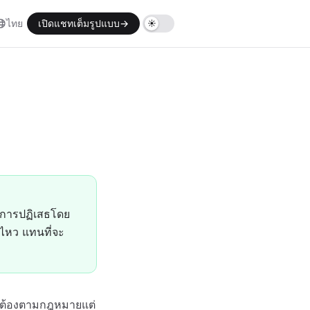
ไทย
เปิดแชทเต็มรูปแบบ
→
ละการปฏิเสธโดย
ไหว แทนที่จะ
ถูกต้องตามกฎหมายแต่