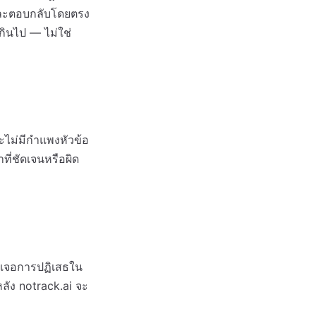
นและตอบกลับโดยตรง
ินไป — ไม่ใช่
ะไม่มีกำแพงหัวข้อ
ที่ชัดเจนหรือผิด
กจะเจอการปฏิเสธใน
หลัง notrack.ai จะ