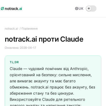
notrack
.ai
UK
notrack.ai
/
Порівняння
notrack.ai проти Claude
Оновлено:
2026-06-17
TL;DR
Claude — чудовий помічник від Anthropic,
орієнтований на безпеку: сильне мислення,
але вимагає акаунту та має багато
обмежень. notrack.ai працює без акаунту, без
збереження стану та без цензури.
Використовуйте Claude для ретельного
довгого аналізу та написання текстів;