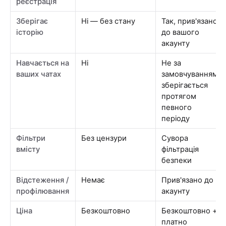
реєстрація
Зберігає
Ні — без стану
Так, прив'язано
історію
до вашого
акаунту
Навчається на
Ні
Не за
ваших чатах
замовчуванням;
зберігається
протягом
певного
періоду
Фільтри
Без цензури
Сувора
вмісту
фільтрація
безпеки
Відстеження /
Немає
Прив'язано до
профілювання
акаунту
Ціна
Безкоштовно
Безкоштовно +
платно