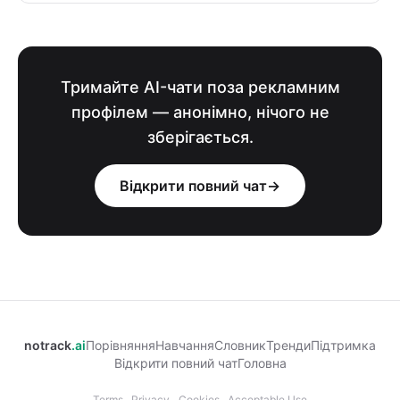
Тримайте AI-чати поза рекламним
профілем — анонімно, нічого не
зберігається.
Відкрити повний чат
→
notrack
.ai
Порівняння
Навчання
Словник
Тренди
Підтримка
Відкрити повний чат
Головна
Terms
Privacy
Cookies
Acceptable Use