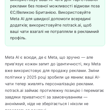
реклами без повної можливості відмови поза
ЄС/Великою Британією. Використовуйте
Meta AI для швидкої допомоги всередині
додатків; використовуйте notrack.ai, щоб
ваші чати взагалі не потрапляли в рекламний
профіль.
Meta AI є всюди, де є Meta, що зручно — але
прив'язує кожен запит до ідентичності, яку Meta
вже використовує для продажу реклами. Зміни
політики у 2025 році зробили це явним: ваші AI-
чати тепер живлять персоналізацію реклами.
notrack.ai займає протилежну позицію і перемагає
завдяки приватності за замовчуванням —
анонімний, ніде не зберігається і ніколи не