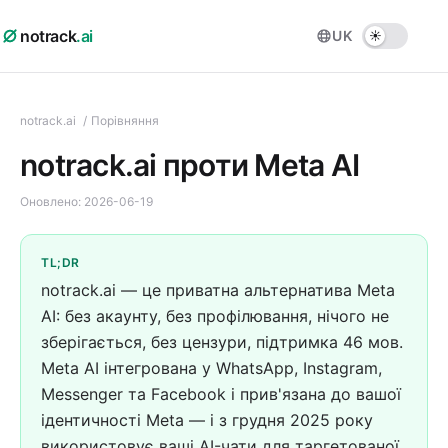
notrack
.ai
UK
notrack.ai
/
Порівняння
notrack.ai проти Meta AI
Оновлено:
2026-06-19
TL;DR
notrack.ai — це приватна альтернатива Meta
AI: без акаунту, без профілювання, нічого не
зберігається, без цензури, підтримка 46 мов.
Meta AI інтегрована у WhatsApp, Instagram,
Messenger та Facebook і прив'язана до вашої
ідентичності Meta — і з грудня 2025 року
використовує ваші AI-чати для таргетованої