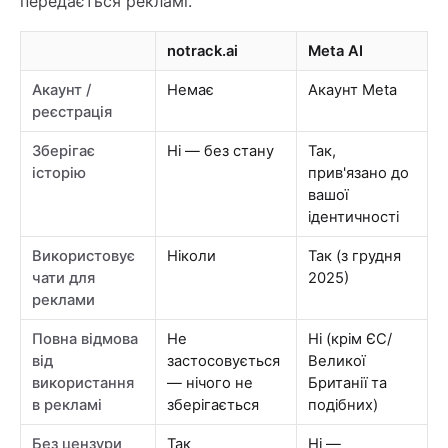
передається рекламі.
notrack.ai
Meta AI
Акаунт /
Немає
Акаунт Meta
реєстрація
Зберігає
Ні — без стану
Так,
історію
прив'язано до
вашої
ідентичності
Використовує
Ніколи
Так (з грудня
чати для
2025)
реклами
Повна відмова
Не
Ні (крім ЄС/
від
застосовується
Великої
використання
— нічого не
Британії та
в рекламі
зберігається
подібних)
Без цензури
Так
Ні —