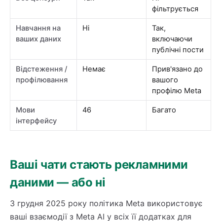
фільтрується
Навчання на
Ні
Так,
ваших даних
включаючи
публічні пости
Відстеження /
Немає
Прив'язано до
профілювання
вашого
профілю Meta
Мови
46
Багато
інтерфейсу
Ваші чати стають рекламними
даними — або ні
З грудня 2025 року політика Meta використовує
ваші взаємодії з Meta AI у всіх її додатках для