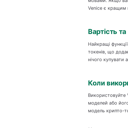
мовами. Якщо вам
Venice є кращим
Вартість т
Найкращі функції
токенів, що дода
нічого купувати а
Коли викор
Використовуйте V
моделей або його
модель крипто-то