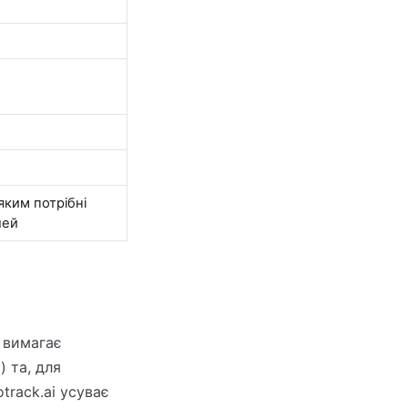
яким потрібні
лей
 вимагає
 та, для
track.ai усуває