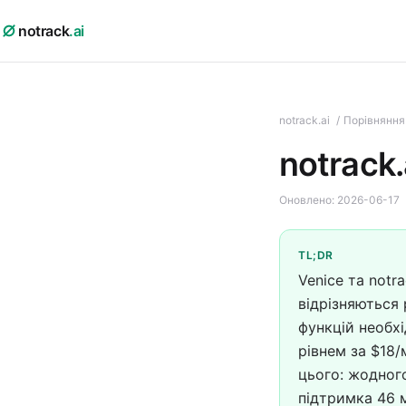
notrack
.ai
notrack.ai
/
Порівняння
notrack.
Оновлено:
2026-06-17
TL;DR
Venice та notr
відрізняються
функцій необхі
рівнем за $18/
цього: жодного
підтримка 46 