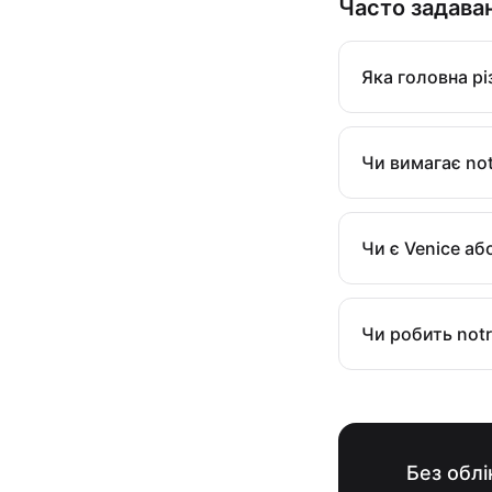
Часто задаван
Яка головна рі
Чи вимагає not
Чи є Venice аб
Чи робить notr
Без облі