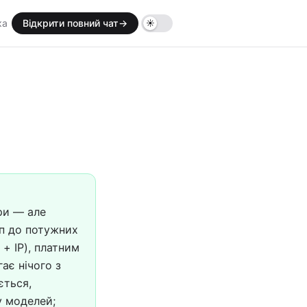
ка
Відкрити повний чат
→
ури — але
уп до потужних
+ IP), платним
ає нічого з
ється,
у моделей;