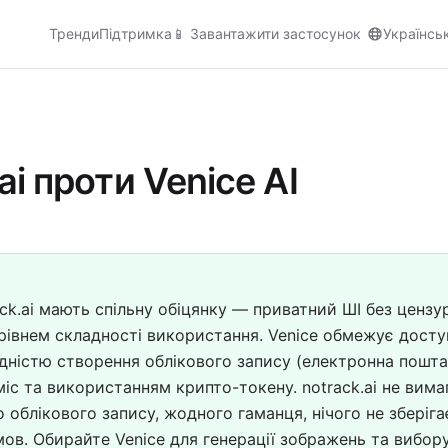
Тренди
Підтримка
📱
Завантажити застосунок
Українсь
ai проти Venice AI
ack.ai мають спільну обіцянку — приватний ШІ без ценз
 рівнем складності використання. Venice обмежує дост
дністю створення облікового запису (електронна пошта 
міс та використанням крипто-токену. notrack.ai не вимаг
 облікового запису, жодного гаманця, нічого не зберіга
мов. Обирайте Venice для генерації зображень та вибор