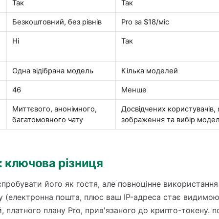
Так
Так
Безкоштовний, без рівнів
Pro за $18/міс
Ні
Так
Одна відібрана модель
Кілька моделей
46
Менше
Миттєвого, анонімного,
Досвідчених користувачів, 
багатомовного чату
зображення та вибір моде
 ключова різниця
спробувати його як гостя, але повноцінне використання
у (електронна пошта, плюс ваш IP-адреса стає видимою)
 платного плану Pro, прив'язаного до крипто-токену. no