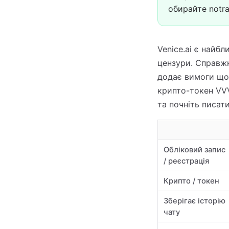
обирайте notra
Venice.ai є найб
цензури. Справжн
додає вимоги щод
крипто-токен VVV
та почніть писати
Обліковий запис
/ реєстрація
Крипто / токен
Зберігає історію
чату