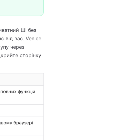
риватний ШІ без
 від вас. Venice
тупу через
дкрийте сторінку
 повних функцій
ашому браузері