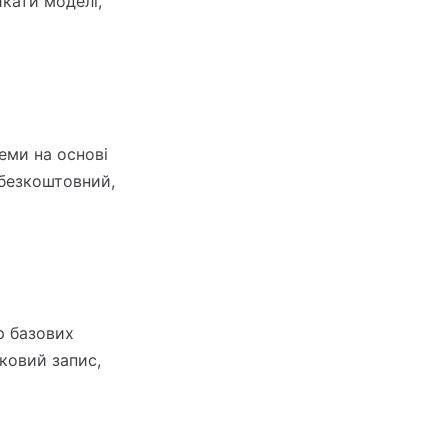
кати моделі,
еми на основі
 безкоштовний,
р базових
ковий запис,