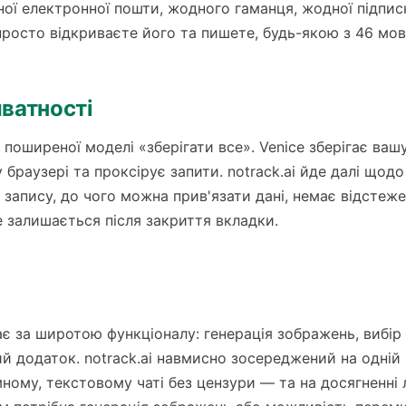
дної електронної пошти, жодного гаманця, жодної підпис
росто відкриваєте його та пишете, будь-якою з 46 мов
ватності
поширеної моделі «зберігати все». Venice зберігає вашу
браузері та проксірує запити. notrack.ai йде далі щодо 
запису, до чого можна прив'язати дані, немає відстежен
е залишається після закриття вкладки.
є за широтою функціоналу: генерація зображень, вибір
й додаток. notrack.ai навмисно зосереджений на одній
ному, текстовому чаті без цензури — та на досягненні