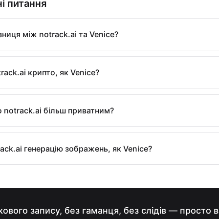
і питання
зниця між notrack.ai та Venice?
rack.ai крипто, як Venice?
о notrack.ai більш приватним?
ack.ai генерацію зображень, як Venice?
кового запису, без гаманця, без слідів — просто 