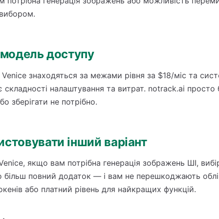
 потрібна генерація зображень або можливість переми
 вибором.
а модель доступу
 Venice знаходяться за межами рівня за $18/міс та сист
є складності налаштування та витрат. notrack.ai просто
бо зберігати не потрібно.
истовувати інший варіант
enice, якщо вам потрібна генерація зображень ШІ, вибі
 більш повний додаток — і вам не перешкоджають облі
кенів або платний рівень для найкращих функцій.