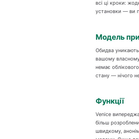
всі ці кроки: жо
установки — ви п
Модель при
Обидва уникають 
вашому власному 
немає облікового 
стану — нічого н
Функції
Venice випереджа
більш розроблени
швидкому, анонім