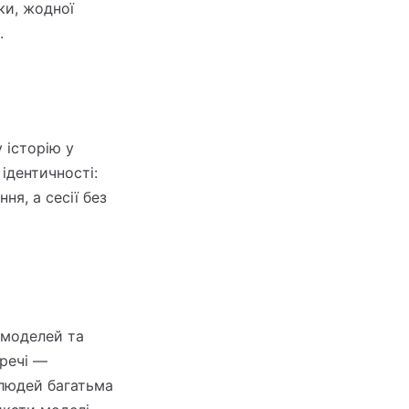
ки, жодної
.
 історію у
ідентичності:
ня, а сесії без
 моделей та
 речі —
 людей багатьма