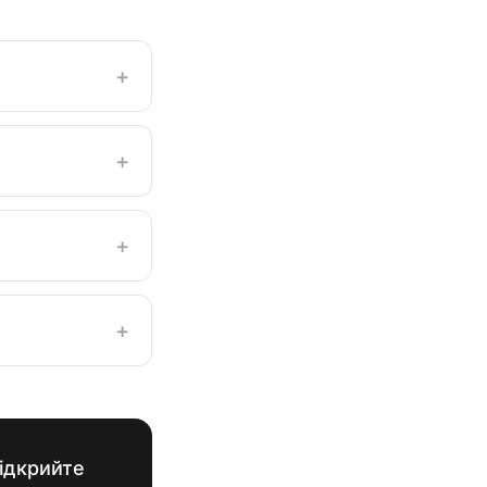
+
+
+
+
відкрийте