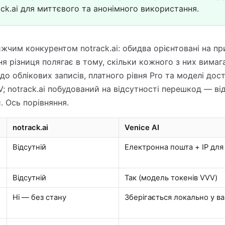
ck.ai для миттєвого та анонімного використання.
лижчим конкурентом notrack.ai: обидва орієнтовані на п
я різниця полягає в тому, скільки кожного з них вимагає
о облікових записів, платного рівня Pro та моделі дос
; notrack.ai побудований на відсутності перешкод — ві
. Ось порівняння.
notrack.ai
Venice AI
Відсутній
Електронна пошта + IP для
Відсутній
Так (модель токенів VVV)
Ні — без стану
Зберігається локально у в