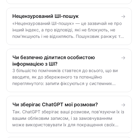
flags the topic, not the intent. An uncensored AI
answers the technical question you actually asked, so
you spend time coding instead of rephrasing prompts
Нецензурований ШІ-пошук
→
to get past the refusal.
«Нецензурований ШІ-пошук» — це зазвичай не про
інший індекс, а про відповіді, які не блокують, не
пом'якшують і не відхиляють. Пошуковик ранжує та
ховає сторінки; нецензурований ШІ читає ваше
запитання й відповідає напряму — без шару фільтрів
і без «я не можу з цим допомогти».
Чи безпечно ділитися особистою
→
інформацією з ШІ?
З більшістю помічників ставтеся до всього, що ви
вводите, як до збереженого та потенційно
переглянутого: запити фіксуються у системних
журналах, прив'язані до вашого акаунту та можуть
використовуватися для навчання або
розголошуватися за судовим рішенням. Уникайте
Чи зберігає ChatGPT мої розмови?
→
ділитися іменами, ідентифікаторами, даними про
Так. ChatGPT зберігає ваші розмови, пов'язуючи їх із
здоров'я, фінансовими або робочими таємницями —
вашим обліковим записом, і за замовчуванням
або використовуйте інструмент без акаунту, такий
може використовувати їх для покращення своїх
як notrack.ai, де нічого не зберігається.
моделей. Ви можете вимкнути навчання та видаляти
чати, але дані все одно проходять через сервер і