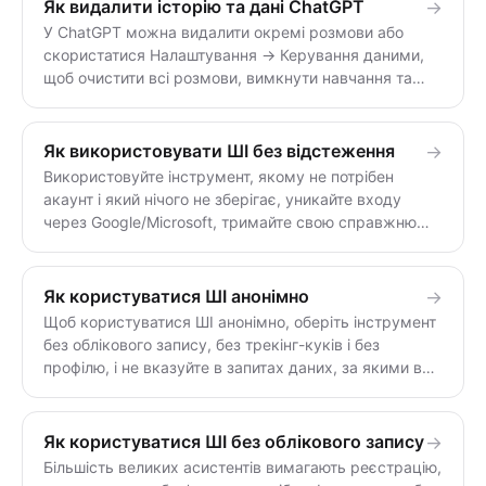
безпекових, історичних або просто незвичайних.
Як видалити історію та дані ChatGPT
→
Модель без цензури, така як notrack.ai, відповідає
У ChatGPT можна видалити окремі розмови або
прямо, замість того щоб ховатися за «На жаль, не
скористатися Налаштування → Керування даними,
можу допомогти з цим».
щоб очистити всі розмови, вимкнути навчання та
запросити видалення облікового запису. Але
видалення не завжди миттєве чи повне — резервні
копії та юридичні утримання можуть зберігати копії
Як використовувати ШІ без відстеження
→
протягом певного часу. Чистою альтернативою є
Використовуйте інструмент, якому не потрібен
інструмент, який ніколи нічого не зберігав.
акаунт і який нічого не зберігає, уникайте входу
через Google/Microsoft, тримайте свою справжню
ідентичність поза запитами та перевіряйте вкладку
мережі на наявність трекерів. Найпростіший шлях —
це безстановий чат без акаунту: немає профілю,
Як користуватися ШІ анонімно
→
який би формувався.
Щоб користуватися ШІ анонімно, оберіть інструмент
без облікового запису, без трекінг-куків і без
профілю, і не вказуйте в запитах даних, за якими вас
можна впізнати. Без прив'язаної особи й без
зберігання ваші запитання неможливо відстежити до
вас.
Як користуватися ШІ без облікового запису
→
Більшість великих асистентів вимагають реєстрацію,