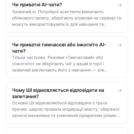
даних для навчання, використовуйте інструмент без
Чи приватні AI-чати?
→
облікового запису, який спочатку нічого не зберігає.
Зазвичай ні. Популярні асистенти вимагають
облікового запису, зберігають розмови на сервері та
можуть використовувати їх для навчання та
перегляду. «Приватність» повністю залежить від
інструменту: безстановий чат без облікового запису,
що не створює профіль, є приватним; асистент із
Чи приватні тимчасові або інкогніто AI-
→
вхідними даними та збереженням історії — ні.
чати?
Тільки частково. Режими «Тимчасовий» або
«Інкогніто» не зберігають чат у вашій історії і
зазвичай виключають його з навчання — але
розмова все одно надходить на сервери
постачальника, зазвичай зберігається близько 30
днів і може бути заморожена судовим
Чому ШІ відмовляється відповідати на
→
розпорядженням. Це менше розкриття даних, а не
запитання?
справжня приватність.
Основні ШІ відмовляються відповідати з трьох
причин: широкі правила модерації вмісту, обережні
захисні механізми та уникнення юридичних ризиків і
шкоди бренду. Багато відмов стосуються цілком
законних запитань — медичних, юридичних,