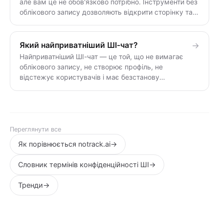
але вам це не обов'язково потрібно. Інструменти без
облікового запису дозволяють відкрити сторінку та
почати писати — без електронної пошти, пароля чи
ідентичності. Це також означає, що нічого не
прив'язане до вас. notrack.ai взагалі не вимагає
Який найприватніший ШІ-чат?
→
облікового запису; деякі інші пропонують обмежений
Найприватніший ШІ-чат — це той, що не вимагає
доступ для гостей.
облікового запису, не створює профіль, не
відстежує користувачів і має безстанову
архітектуру, яка забуває все після закриття
вкладки. За цим критерієм популярні помічники
(ChatGPT, Gemini, Copilot, Meta AI) не є приватними
— вони вимагають входу в систему та зберігають
розмови. Інструмент без облікового запису, такий як
Переглянути все
notrack.ai, є приватним.
Як порівнюється notrack.ai
→
Словник термінів конфіденційності ШІ
→
Тренди
→