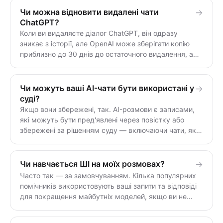
зберігаються протягом певного часу. Якщо ви
Чи можна відновити видалені чати
→
хочете, щоб нічого не зберігалося взагалі,
ChatGPT?
скористайтеся інструментом без стану та без
Коли ви видаляєте діалог ChatGPT, він одразу
облікового запису.
зникає з історії, але OpenAI може зберігати копію
приблизно до 30 днів до остаточного видалення, а
позначений на перевірку контент — довше. З вашого
боку скасування немає: видалений чат відновити не
можна.
Чи можуть ваші AI-чати бути використані у
→
суді?
Якщо вони збережені, так. AI-розмови є записами,
які можуть бути пред'явлені через повістку або
збережені за рішенням суду — включаючи чати, які
ви видалили. У 2025 році суддя наказав OpenAI
зберегти та передати десятки мільйонів журналів
ChatGPT. Єдиний чат, який не можна пред'явити, це
Чи навчається ШІ на моїх розмовах?
→
той, який ніколи не був збережений.
Часто так — за замовчуванням. Кілька популярних
помічників використовують ваші запити та відповіді
для покращення майбутніх моделей, якщо ви не
відмовилися від цього. Корпоративні та API-рівні
зазвичай цього не роблять. Щоб не додавати жодних