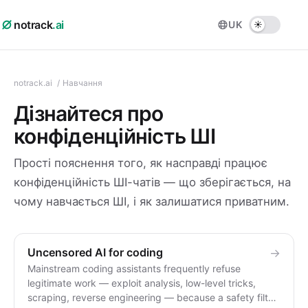
notrack
.ai
UK
notrack.ai
/
Навчання
Дізнайтеся про
конфіденційність ШІ
Прості пояснення того, як насправді працює
конфіденційність ШІ-чатів — що зберігається, на
чому навчається ШІ, і як залишатися приватним.
Uncensored AI for coding
→
Mainstream coding assistants frequently refuse
legitimate work — exploit analysis, low-level tricks,
scraping, reverse engineering — because a safety filter