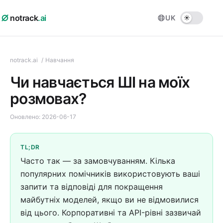
notrack
.ai
UK
notrack.ai
/
Навчання
Чи навчається ШІ на моїх
розмовах?
Оновлено:
2026-06-17
TL;DR
Часто так — за замовчуванням. Кілька
популярних помічників використовують ваші
запити та відповіді для покращення
майбутніх моделей, якщо ви не відмовилися
від цього. Корпоративні та API-рівні зазвичай