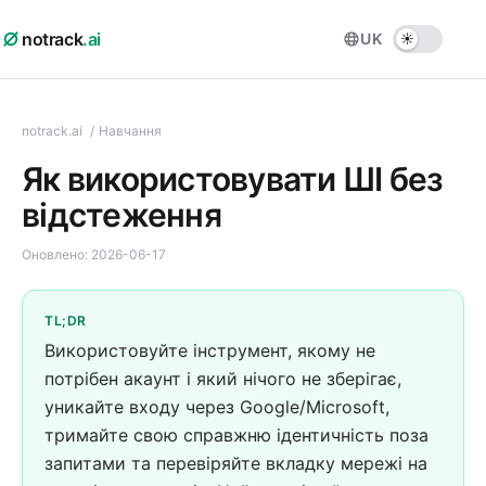
notrack
.ai
UK
notrack.ai
/
Навчання
Як використовувати ШІ без
відстеження
Оновлено:
2026-06-17
TL;DR
Використовуйте інструмент, якому не
потрібен акаунт і який нічого не зберігає,
уникайте входу через Google/Microsoft,
тримайте свою справжню ідентичність поза
запитами та перевіряйте вкладку мережі на