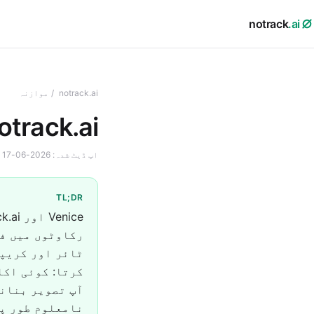
notrack
.ai
notrack.ai
/
موازنہ
notrack.ai بمقابلہ ce AI
اپ ڈیٹ شدہ:
2026-06-17
TL;DR
نامعلوم طور پر استعما