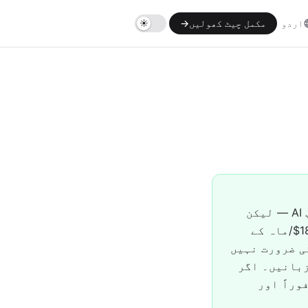
اردو
مکمل چیٹ کھولیں
→
Venice اور notrack.ai ایک ہی وعدہ شیئر کرتے ہیں — نجی، بغیر سنسرشپ AI — لیکن
رکاوٹوں میں فرق ہے۔ Venice طاقتور فیچرز کو اکاؤنٹ (ای میل + IP)، $18/ماہ کے
notrack ان میں سے کسی کی ضرورت نہیں
کوئی اکاؤنٹ نہیں، کوئی والٹ نہیں، کچھ بھی محفوظ نہیں، 46 زبانیں۔ اگر
تخب کریں؛ اگر فوراً اور