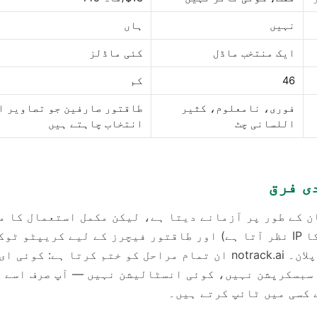
نہیں
ہاں
ایک منتخب ماڈل
کئی ماڈلز
46
کم
فوری، نامعلوم، کثیر
طاقتور صارفین جو تصاویر ا
اللسانی چٹ
انتخاب چاہتے ہیں
ی فرق
و مہمان کے طور پر آزمانے دیتا ہے، لیکن مکمل استعمال کا 
(ای میل، اور آپ کا IP نظر آتا ہے) اور طاقتور فیچرز کے لیے کریپٹو
ادائیگی والا Pro پلان۔ notrack.ai ان تمام مراحل کو ختم کرتا ہ
سبسکرپشن نہیں، کوئی انسٹالیشن نہیں — آپ صرف اسے ک