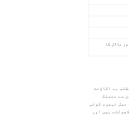
ور ماڈل کا
مطلب ہے اکاؤنٹ
 ٹوکن سے منسلک
ے: کوئی ای میل نہیں، کوئی
ھولتے ہیں اور