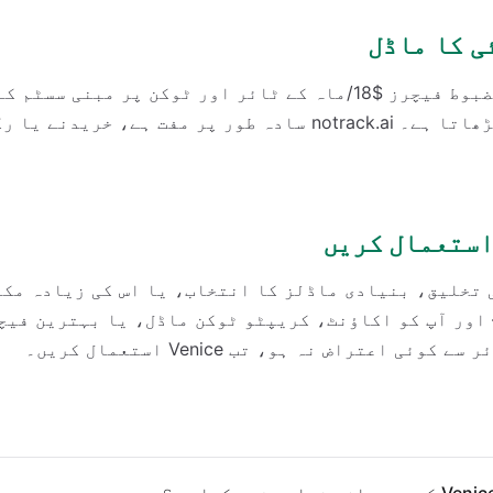
ی کا ماڈل
Venice کے سب سے مضبوط فیچرز $18/ماہ کے ٹائر اور ٹوکن پر مبن
سیٹ اپ اور لاگت بڑھاتا ہے۔ notrack.ai سادہ طور پر مفت ہے، 
استعمال کریں
صویر کی تخلیق، بنیادی ماڈلز کا انتخاب، یا اس کی زیادہ م
اور آپ کو اکاؤنٹ، کریپٹو ٹوکن ماڈل، یا بہترین فیچ
ئی اعتراض نہ ہو، تب Venice استعمال کریں۔