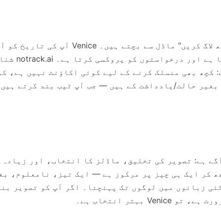
دونوں عام "سب کچھ لاگ کریں" ماڈل سے بچتے ہیں۔ enice
براؤزر میں رکھتا
: کچھ بھی منسلک کرنے کے لیے کوئی اکاؤنٹ نہیں ہے، ک
بغیر حالت/یادداشت کے ہیں — جب آپ ٹیب بند کرتے ہیں 
 میں آگے ہے: تصویر کی تخلیق، ماڈلز کا انتخاب، اور زیادہ
n جان بوجھ کر ایک ہی چیز پر مرکوز ہے — ایک تیز، نامعلوم، 
ئی زبانوں میں لوگوں تک پہنچنا۔ اگر آپ کو تصویر بنا
Veni بہتر انتخاب ہے۔