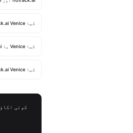
کیا notrack.ai Venice کی طرح کریپٹو کی ضرورت کرتا ہے؟
کیا Venice یا notrack.ai زیادہ نجی ہے؟
کیا notrack.ai Venice کی طرح تصویر کی تخلیق کرتا ہے؟