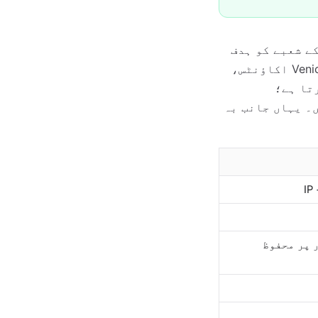
رشپ کے شعبے کو ہدف
بناتے ہیں۔ حقیقی فرق یہ ہے کہ ہر ایک آپ سے کتنی چیزیں مانگتا ہے۔ Venice اکاؤنٹس،
مل کرتا ہے؛
یں۔ یہاں جانب بہ
 پر محفوظ