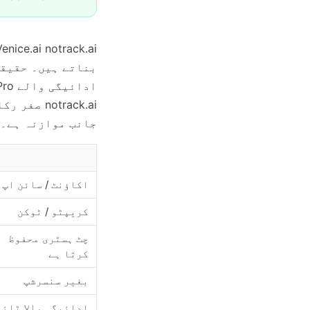
otrack.ai
جانب موازنہ ہے۔
اکاؤنٹ / سائن اپ
کریپٹو / ٹوکن
چٹ ہسٹری محفوظ
کرتا ہے
بغیر سنسرشپ
ادائیگی والا ٹائر