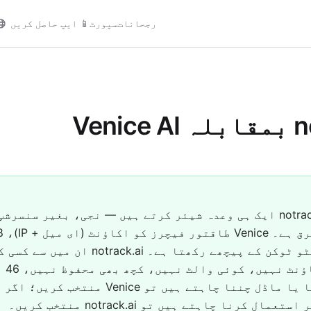
رجحانات
سپورٹ
📱
ایپ حاصل کریں
Veni
ٹائر اور کریپٹو ٹوکن کے پیچھے رکھتا ہے۔ .ai
کرتا: 
آپ تصویر بنانا یا ماڈل چننا چاہتے ہیں تو Venice من
ل کرنا چاہتے ہیں تو notrack.ai منتخب کریں۔