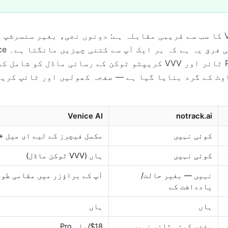
Venice.ai notrack.ai کا سب سے قریبی مقابلہ ہے: دونوں نجی، بغیر سنس
ادائیگی والے Pro ٹائر اور VVV کریپٹو ٹوکن کے رسائی ماڈل کو شا
n صفر رکاوٹ کے گرد بنایا گیا ہے — صفحہ کھولیں اور ٹائپ کر
Venice AI
notrack.ai
کوئی نہیں
مکمل فیچرز کے لیے ای میل + IP
کوئی نہیں
ہاں (VVV ٹوکن ماڈل)
نہیں — بغیر حالت/
آپ کے براؤزر میں مقامی طور
یادداشت کے
ہاں
ہاں
مفت، کوئی ٹائر نہیں
$18/ماہ Pro