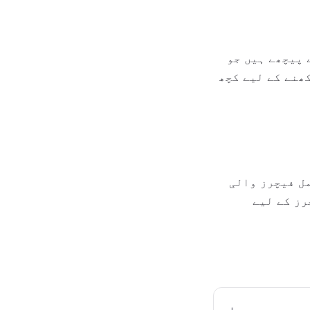
ی سسٹم کے پیچھے ہیں جو
خریدنے یا رکھنے کے لیے کچھ
کمل فیچرز والی
رز کے لیے
+