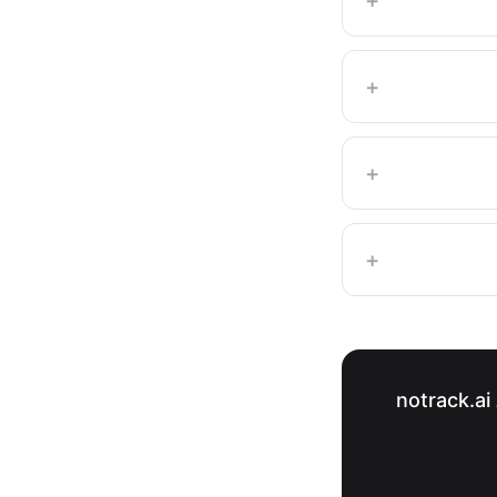
+
+
+
کوئی اکاؤنٹ نہیں، کوئی والٹ نہیں، کوئی نشان نہیں — صرف notrack.ai