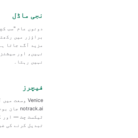
نجی ماڈل
مزید آگے جاتا ہے
نہیں، اور سیشنز 
نہیں رہتا۔
فیچرز
Venice وسعت
otrack.ai
ٹیکسٹ چٹ — اور ک
تبدیل کرنے کی ضرورت ہے، تو ce