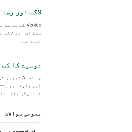
لاگت اور رسائ
نہیں ہے۔
دوسرے کا کب 
جب آپ AI ت
ایپ چاہتے ہوں — 
ادائیگی والے ٹائر سے کو
عمومی سوالات
notrack.ai اور Venice کے درمیان بنیادی فرق کیا ہے؟