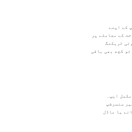
V آپ کی تاریخ کو آپ کے اپنے
 ہے اور درخواستوں کو پروکسی کرتا ہے۔ notrack.ai شناخت کے معاملے پر
وئی ٹریکنگ
تو کچھ بھی باقی
 مکمل ایپ۔
بغیر سنسرشپ
نے یا ماڈل