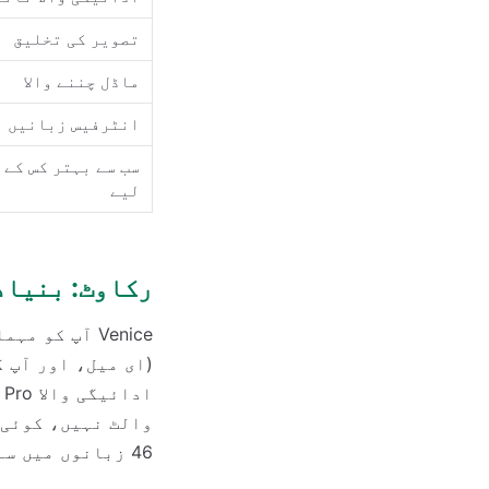
تصویر کی تخلیق
ماڈل چننے والا
انٹرفیس زبانیں
سب سے بہتر کس کے
لیے
رکاوٹ: بنیاد
Venice آپ ک
والٹ نہیں، کوئی 
46 زبانوں میں سے کسی میں ٹائپ کرتے ہیں۔