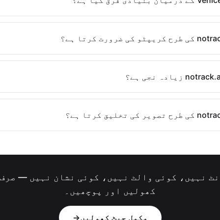
کھولیں اور پوچھیں۔
مکمل چیٹ کھولیں
→