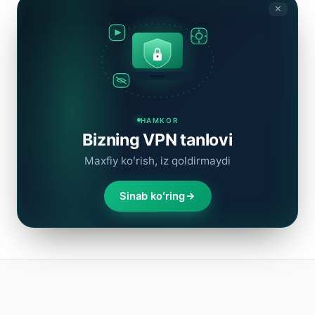
✕
HAMKOR
Bizning VPN tanlovi
Maxfiy koʻrish, iz qoldirmaydi
Sinab koʻring