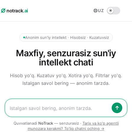
notrack
.ai
UZ
Anonim sun'iy intellekt · Hisobsiz · Kuzatuvsiz
Maxfiy, senzurasiz sun'iy
intellekt chati
Hisob yo'q. Kuzatuv yo'q. Xotira yo'q. Filtrlar yo'q.
Istalgan savol bering — anonim tarzda.
↑
Quvvatlanadi
NoTrack
— senzurasiz ·
Tarix va ko'p agentli
munozara kerakmi? To'liq chatni oching →