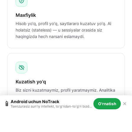
Maxfiylik
Hisob yo'q, profil yo'q, saytlararo kuzatuv yo'q. AI
holatsiz (stateless) — u sessiyalar orasida siz
haqingizda hech narsani eslamaydi.
Kuzatish yo'q
Biz sizni kuzatmaymiz, profil yaratmaymiz. Analitika
yo'q. Barmoq izlari yo'q. Sizni kuzatadigan
Android uchun NoTrack
📱
cookie'lar yo'q.
✕
O'rnatish
Tsenzurasiz sun'iy intellekt, to'g'ridan-to'g'ri bizdan o'rnatiladi — do'konsiz, kuzatuvsiz.