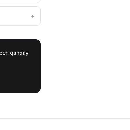
+
hech qanday