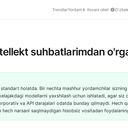
Trendlar
Yordam
📱
Ilovani olish
Oʻzbe
ntellekt suhbatlarimdan o'r
standart holatda. Bir nechta mashhur yordamchilar sizning
kelajakdagi modellarni yaxshilash uchun ishlatadi, agar siz 
orporativ va API darajalari odatda bunday qilmaydi. Hech 
 hech narsani saqlmaydigan hisobsiz vositadan foydalanin