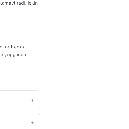
kamaytiradi, lekin
q. notrack.ai
fani yopganda
+
+