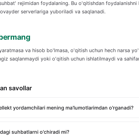
 suhbat' rejimidan foydalaning. Bu o'qitishdan foydalanishni 
ovayder serverlariga yuboriladi va saqlanadi.
 bermang
 yaratmasa va hisob bo'lmasa, o'qitish uchun hech narsa yo'
ingiz saqlanmaydi yoki o'qitish uchun ishlatilmaydi va sahi
gan savollar
tellekt yordamchilari mening ma'lumotlarimdan o'rganadi?
dagi suhbatlarni o'chiradi mi?