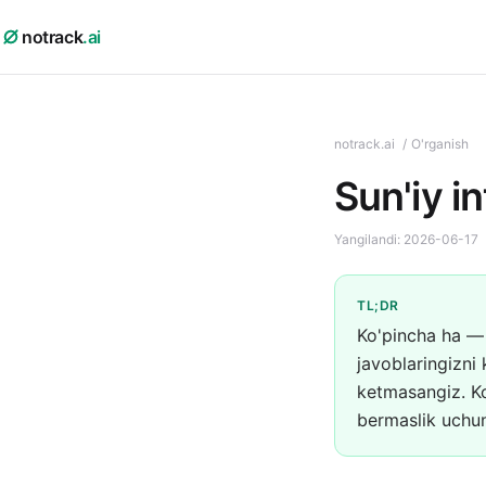
notrack
.ai
notrack.ai
/
O'rganish
Sun'iy i
Yangilandi:
2026-06-17
TL;DR
Ko'pincha ha — 
javoblaringizni 
ketmasangiz. K
bermaslik uchun