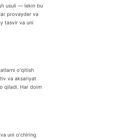
h usuli — lekin bu
tlar provayder va
y tasvir va uni
tlarni o'qitish
tiv va aksariyat
no qiladi. Har doim
va uni o'chiring