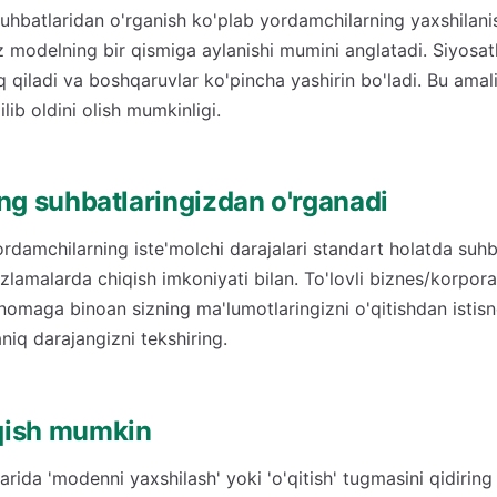
uhbatlaridan o'rganish ko'plab yordamchilarning yaxshilanis
iz modelning bir qismiga aylanishi mumini anglatadi. Siyosa
q qiladi va boshqaruvlar ko'pincha yashirin bo'ladi. Bu amali
lib oldini olish mumkinligi.
ng suhbatlaringizdan o'rganadi
ordamchilarning iste'molchi darajalari standart holatda suhba
ozlamalarda chiqish imkoniyati bilan. To'lovli biznes/korpora
rtnomaga binoan sizning ma'lumotlaringizni o'qitishdan istis
iq darajangizni tekshiring.
qish mumkin
rida 'modenni yaxshilash' yoki 'o'qitish' tugmasini qidiring 