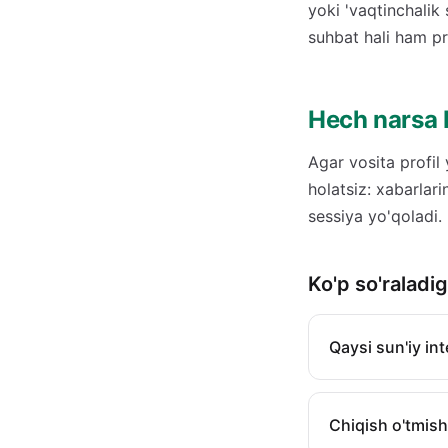
yoki 'vaqtinchalik
suhbat hali ham pr
Hech narsa
Agar vosita profil
holatsiz: xabarlar
sessiya yo'qoladi.
Ko'p so'raladi
Qaysi sun'iy in
Chiqish o'tmish