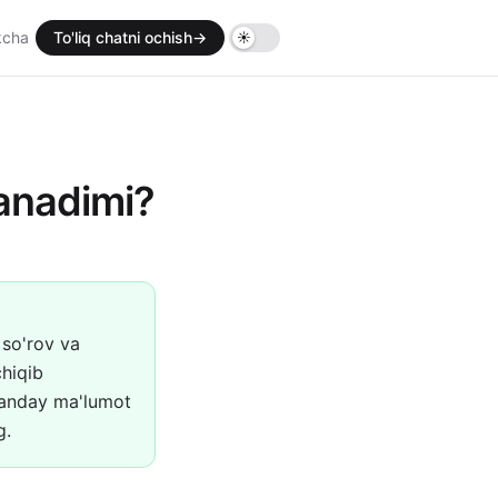
kcha
To'liq chatni ochish
→
ganadimi?
 so'rov va
chiqib
qanday ma'lumot
g.