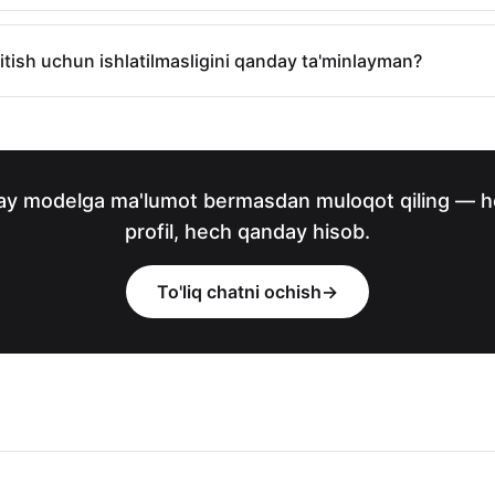
itish uchun ishlatilmasligini qanday ta'minlayman?
y modelga ma'lumot bermasdan muloqot qiling — 
profil, hech qanday hisob.
To'liq chatni ochish
→