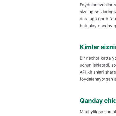
Foydalanuvchilar s
sizning so'zlaring
darajaga qarib far
butunlay qanday qi
Kimlar sizni
Bir nechta katta y
uchun ishlatadi, s
API kirishlari sha
foydalanayotgan an
Qanday chi
Maxfiylik sozlamala