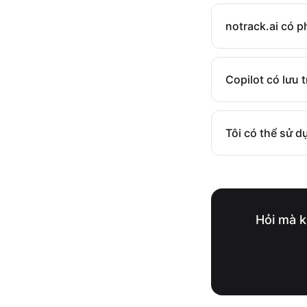
notrack.ai có p
Copilot có lưu 
Tôi có thể sử 
Hỏi mà k