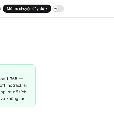
t
Mở trò chuyện đầy đủ
→
rosoft 365 —
oft. notrack.ai
opilot để tích
 và không lọc.