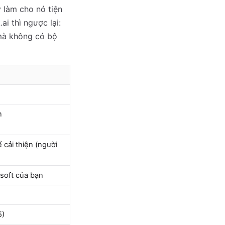
 làm cho nó tiện
ai thì ngược lại:
 mà không có bộ
n
cải thiện (người
osoft của bạn
5)