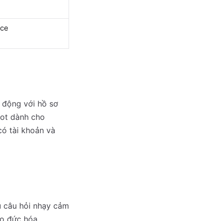
ice
t động với hồ sơ
lot dành cho
có tài khoản và
u câu hỏi nhạy cảm
ạo đức hóa.