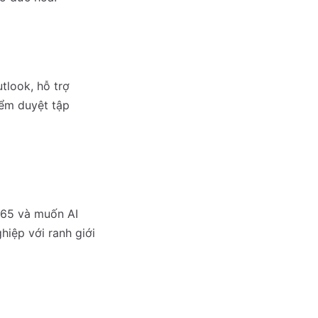
tlook, hỗ trợ
iểm duyệt tập
365 và muốn AI
iệp với ranh giới