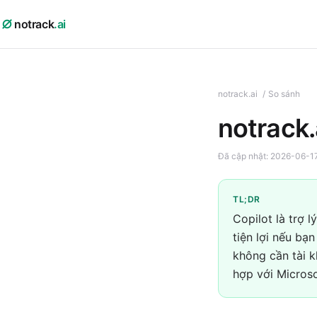
notrack
.ai
notrack.ai
/
So sánh
notrack.
Đã cập nhật:
2026-06-1
TL;DR
Copilot là trợ 
tiện lợi nếu bạn
không cần tài k
hợp với Microso