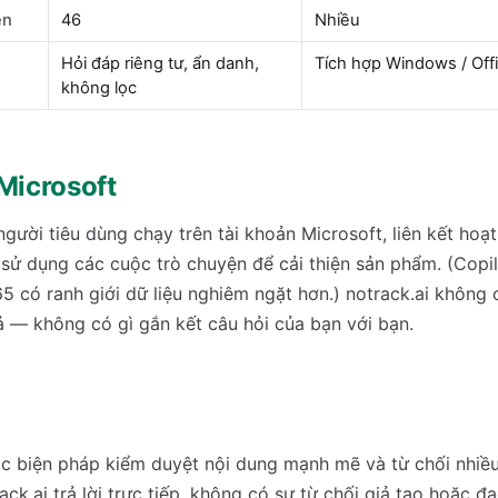
ện
46
Nhiều
Hỏi đáp riêng tư, ẩn danh,
Tích hợp Windows / Off
không lọc
Microsoft
gười tiêu dùng chạy trên tài khoản Microsoft, liên kết hoạ
 sử dụng các cuộc trò chuyện để cải thiện sản phẩm. (Copi
 có ranh giới dữ liệu nghiêm ngặt hơn.) notrack.ai không 
ả — không có gì gắn kết câu hỏi của bạn với bạn.
ác biện pháp kiểm duyệt nội dung mạnh mẽ và từ chối nhiề
ack.ai trả lời trực tiếp, không có sự từ chối giả tạo hoặc đ