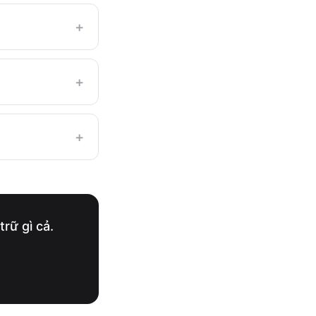
+
+
+
rữ gì cả.