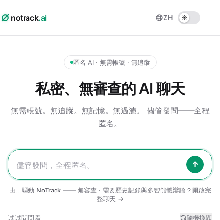
notrack
.ai
ZH
匿名 AI · 無需帳號 · 無追蹤
私密、無審查的 AI 聊天
無需帳號。無追蹤。無記憶。無過濾。
儘管發問——全程
匿名。
↑
由...驅動
NoTrack
—— 無審查 ·
需要歷史記錄與多智能體辯論？開啟完
整聊天 →
試試問問看
隨機換題