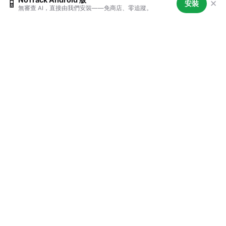
📱
✕
安裝
無審查 AI，直接由我們安裝——免商店、零追蹤。
無審查
儘管發問。獲得真實答案。沒有虛假拒絕。沒有說教。
沒有「我無法處理該問題」。
無狀態 AI
每個會話從頭開始。AI 對你沒有記憶。無歷史記錄。無
預設判斷。