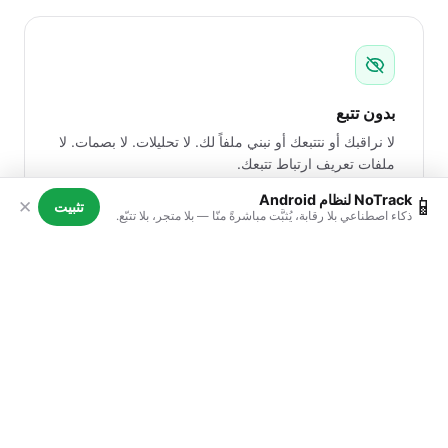
بدون تتبع
لا نراقبك أو نتتبعك أو نبني ملفاً لك. لا تحليلات. لا بصمات. لا
ملفات تعريف ارتباط تتبعك.
NoTrack لنظام Android
📱
✕
تثبيت
ذكاء اصطناعي بلا رقابة، يُثبَّت مباشرةً منّا — بلا متجر، بلا تتبّع.
بدون رقابة
اسأل أي شيء. احصل على إجابات حقيقية. لا رفض مزيف.
لا وعظ أخلاقي. لا "لا أستطيع المساعدة في ذلك".