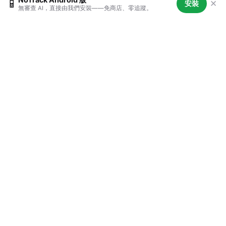
📱
✕
安裝
無審查 AI，直接由我們安裝——免商店、零追蹤。
無審查
儘管發問。獲得真實答案。沒有虛假拒絕。沒有說教。
沒有「我無法處理該問題」。
無狀態 AI
每個會話從頭開始。AI 對你沒有記憶。無歷史記錄。無
預設判斷。