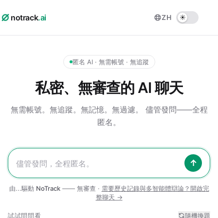
notrack
.ai
ZH
匿名 AI · 無需帳號 · 無追蹤
私密、無審查的 AI 聊天
無需帳號。無追蹤。無記憶。無過濾。
儘管發問——全程
匿名。
↑
由...驅動
NoTrack
—— 無審查 ·
需要歷史記錄與多智能體辯論？開啟完
整聊天 →
試試問問看
隨機換題