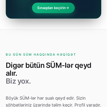
Sınaqdan keçirin
BU GÜN SÜM HAQQINDA HƏQIQƏT
Digər bütün SÜM-lər qeyd
alır.
Biz yox.
Böyük SÜM-lər hər sualı qeyd edir. Sizin
söhbətləriniz üzərində təlim keçir. Profil yaradır.