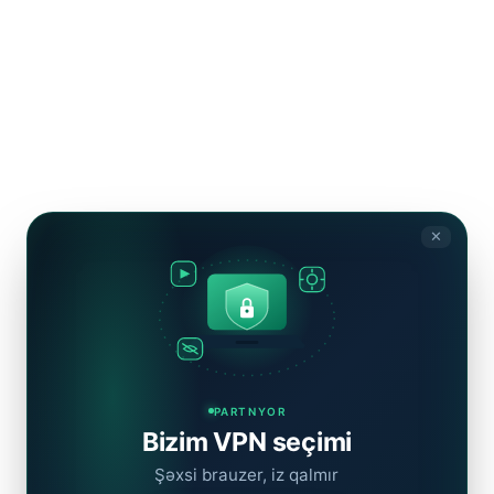
✕
PARTNYOR
Bizim VPN seçimi
Şəxsi brauzer, iz qalmır