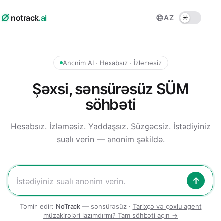
notrack
.ai
AZ
Anonim AI · Hesabsız · İzləməsiz
Şəxsi, sənsürəsüz SÜM
söhbəti
Hesabsız. İzləməsiz. Yaddaşsız. Süzgəcsiz.
İstədiyiniz
sualı verin — anonim şəkildə.
↑
Təmin edir:
NoTrack
— sənsürəsüz ·
Tarixçə və çoxlu agent
müzakirələri lazımdırmı? Tam söhbəti açın →