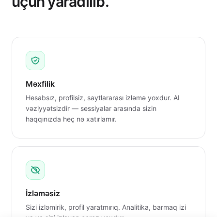
üçün yaradılıb.
Məxfilik
Hesabsız, profilsiz, saytlararası izləmə yoxdur. AI
vəziyyətsizdir — sessiyalar arasında sizin
haqqınızda heç nə xatırlamır.
İzləməsiz
Sizi izləmirik, profil yaratmırıq. Analitika, barmaq izi