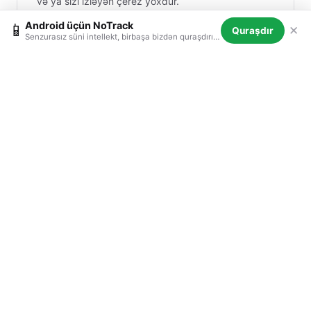
və ya sizi izləyən çerez yoxdur.
Android üçün NoTrack
📱
✕
Quraşdır
Senzurasız süni intellekt, birbaşa bizdən quraşdırılır — mağaza yoxdur, izləmə yoxdur.
Sənsürəsiz
Sual verin. Həqiqi cavablar alın. Saxta imtina, dərs
demə və ya 'Buna kömək edə bilmərəm' yoxdur.
Yaddaşsız SÜM
Hər sessiya təmiz başlayır. SÜM sizi xatırlamır.
Tarixçə və ya əvvəlcədən qərar yoxdur.